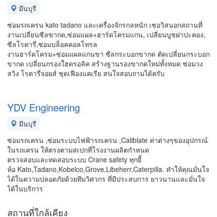
มีนบุรี
ซ่อมรถเครน kato tadano และเครื่องจักรกลหนัก เซอวิสนอกสถานที่
งานเปลี่ยนซีลขากด,ซ่อมแผล+ฮาร์ดโครมแกน, เปลี่ยนบูชฝาปะคอง,
ซีลโรตารี่,ซ่อมบล็อคคอลโทรล
งานฮาร์ดโครม+ซ่อมแผลแกนขา ซีลกระบอกขากด ตัดเปลี่ยนกระบอก
ขากด เปลี่ยนกรองใฮดรอลิค สร้างฐานรองขากดใหม่ทั้งหมด ซ่อมวง
สวิง โรตารี่จอยส์ ชุดเฟืองแคเรีย สนใจสอบถามได้ครับ
YDV Engineering
มีนบุรี
ซ่อมรถเครน ,ซ่อมระบบไฟฟ้ารถเครน ,Caliblate ค่าต่างๆของอุปกรณ์
ในรถเครน ให้ตรงตามสเปกที่โรงงานผลิตกำหนด
ตรวจสอบและทดสอบระบบ Crane safety ทุกยี้
ห้อ Kato,Tadano,Kobelco,Grove,Libeherr,Caterpilla. ทำให้คุณมั่นใจ
ได้ในความปลอดภัยด้วยทีมวิศวกร ที่มีประสบการ ยาวนานและมั่นใจ
ได้ในบริการ
สถานที่ใกล้เคียง