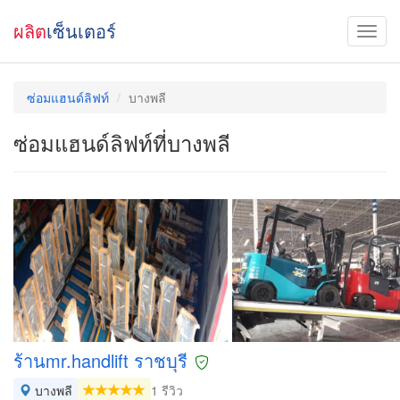
ผลิต
เซ็นเตอร์
ซ่อมแฮนด์ลิฟท์
บางพลี
ซ่อมแฮนด์ลิฟท์ที่บางพลี
ร้านmr.handlift ราชบุรี
บางพลี
1 รีวิว