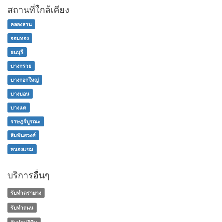
สถานที่ใกล้เคียง
คลองสาน
จอมทอง
ธนบุรี
บางกรวย
บางกอกใหญ่
บางบอน
บางแค
ราษฎร์บูรณะ
สัมพันธวงศ์
หนองแขม
บริการอื่นๆ
รับทำตรายาง
รับทำถนน