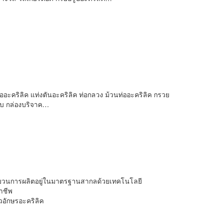
่ออะคริลิค แท่งตันอะคริลิค ท่อกลวง ม้วนท่ออะคริลิค กรวย
กอบ กล่องบริจาค…
ขบวนการผลิตอยู่ในมาตรฐานสากลด้วยเทคโนโลยี
าชีพ
วอักษรอะคริลิค