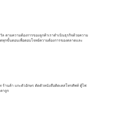
รางวัล ตามความต้องการของลูกค้าเราดำเนินธุรกิจด้วยความ
รผลิตทุกขั้นตอนเพื่อตอบโจทย์ความต้องการของตลาดและ
 ร้านค้า แกะตัวอักษร ตัดตัวหนังสือติดเคสโทรศัพท์ ตู้ไฟ
าคาถูก