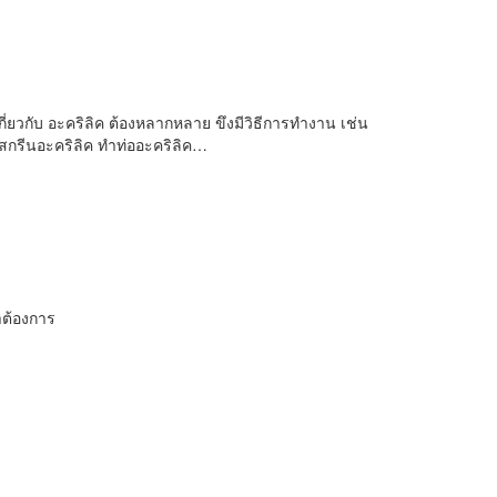
่ยวกับ อะคริลิค ต้องหลากหลาย ขึงมีวิธีการทำงาน เช่น
สกรีนอะคริลิค ทำท่ออะคริลิค…
าต้องการ