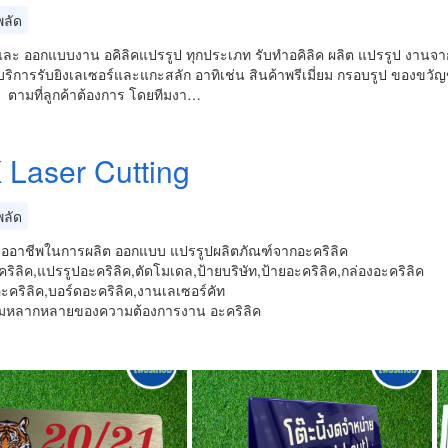
ลัด
และ ออกแบบงาน อคิลิคแปรรูป ทุกประเภท รับทำอคิลิค ผลิต แปรรูป งานจากแผ่
บริการรับยิงเลเซอร์และแกะสลัก อาทิเช่น สินค้าพรีเมี่ยม กรอบรูป ของขวัญข
 ตามที่ลูกค้าต้องการ โดยทีมงา…
 Laser Cutting
ลัด
มืออาชีพในการผลิต ออกแบบ แปรรูปผลิตภัณฑ์จากอะคริลิค
คริลิค,แปรรูปอะคริลิค,ตัดโมเดล,ป้ายบริษัท,ป้ายอะคริลิค,กล่องอะคริลิค
คริลิค,บอร์ดอะคริลิค,งานเลเซอร์คัท
มหลากหลายของความต้องการงาน อะคริลิค