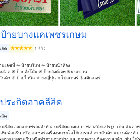
นป้ายบางแคเพชรเกษม
ลัด
1 รีวิว
านเลขที่ ✳️ ป้ายบริษัท ✳️ ป้ายหน้าห้อง
งสอด ✳️ ป้ายตั้งโต๊ะ ✳️ ป้ายอิงค์เจท ✳️ธงแขวน
ินค้า ✳️ ป้ายไวนิล ✳️ ธงญี่ปุ่น ✳️โปสเตอร์ ✳️สติกเกอร์
ประกิตอาคลีลิค
ลัด
ะครีลิค ออกแบบพร้อมสั่งทำอะครีลิคตามแบบ พลาสติกแปรรูป เป็น สินค้าพรีเ
พิมพ์สกรีน หรือ เลเซอร์เครื่องหมายโลโก้แบรนด์ ตราสินค้า แบรนด์องค์ก
ารออกแบบตามธีม หรือทำตามตัวอย่าง และตามความต้องการลูกค้า เช่น โล่รา