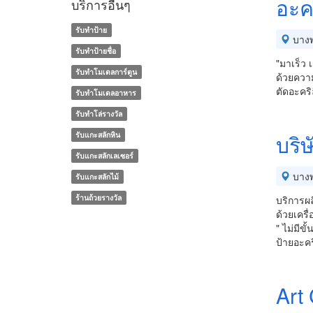
อะค
บริการอื่นๆ
รับทำป้าย
บางพ
รับทำป้ายชื่อ
"มาเร็ว 
รับทำโมเดลการ์ตูน
ด้วยความ
ตัดอะคริ
รับทําโมเดลอาหาร
รับทําโล่รางวัล
รับแกะสลักหิน
บริษ
รับแกะสลักเลเซอร์
บางพ
รับแกะสลักไม้
ร้านถ้วยรางวัล
บริการผล
ด้วยเครื
" ไม่มีข
ป้ายอะคร
Art