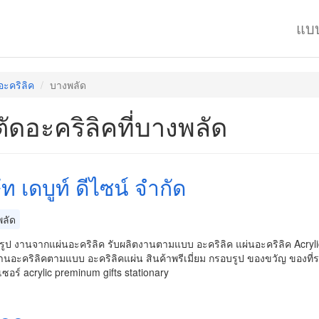
แบ
อะคริลิค
บางพลัด
ตัดอะคริลิคที่บางพลัด
ัท เดบูท์ ดีไซน์ จำกัด
ลัด
ูป งานจากแผ่นอะคริลิค รับผลิตงานตามแบบ อะคริลิค แผ่นอะคริลิค Acryli
านอะคริลิคตามแบบ อะคริลิคแผ่น สินค้าพรีเมี่ยม กรอบรูป ของขวัญ ของที่ระ
ลเซอร์ acrylic preminum gifts stationary