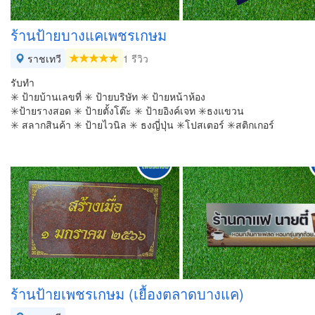
ร้านป้ายบางแคเพชรเกษม
ราชเทวี
1 รีวิว
รับทำ
✳️ ป้ายบ้านเลขที่ ✳️ ป้ายบริษัท ✳️ ป้ายหน้าห้อง
✳️ป้ายรางสอด ✳️ ป้ายตั้งโต๊ะ ✳️ ป้ายอิงค์เจท ✳️ธงแขวน
✳️ สลากสินค้า ✳️ ป้ายไวนิล ✳️ ธงญี่ปุ่น ✳️โปสเตอร์ ✳️สติกเกอร์
ร้านป้ายเพชรเกษม (เยื้องตลาดบางแค)