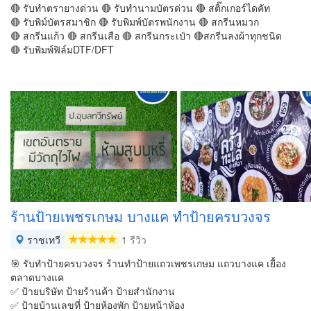
🔴 รับทำตรายางด่วน 🔴 รับทำนามบัตรด่วน 🔴 สติ๊กเกอร์ไดคัท
🔴 รับพิม์บัตรสมาชิก 🔴 รับพิมพ์บัตรพนักงาน 🔴 สกรีนหมวก
🔴 สกรีนแก้ว 🔴 สกรีนเสือ 🔴 สกรีนกระเป๋า 🔴สกรีนลงผ้าทุกชนิด
🔴 รับพิมพ์ฟิล์มDTF/DFT
ร้านป้ายเพชรเกษม บางแค ทำป้ายครบวงจร
ราชเทวี
1 รีวิว
🎯 รับทำป้ายครบวงจร ร้านทำป้ายแถวเพชรเกษม แถวบางแค เยื้อง
ตลาดบางแค
✅ ป้ายบริษัท ป้ายร้านค้า ป้ายสำนักงาน
✅ ป้ายบ้านเลขที่ ป้ายห้องพัก ป้ายหน้าห้อง