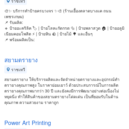
ราชเทวี
🎨✨ บริการทำป้ายครบวงจร ✨🎨 (ร้านเยื้องตลาดบางแค ถนน
เพชรเกษม)
📌 รับผลิต:
🔹 ป้ายอะคริลิค 🏷️ | ป้ายโลหะกัดกรด 🔩 | ป้ายพลาสวูด 🏠 | ป้ายอลูมิ
เนียมคอมโพสิต ⚡ | ป้ายหิน 🪨 | ป้ายไม้ 🌳 และอื่นๆ
📌 พร้อมผลิตเป็น:
สยามตรายาง
ราชเทวี
สยามตรายาง ให้บริการผลิตและจัดจำหน่ายตรายางและอุปกรณ์ทำ
ตรายางคุณภาพสูง ในราคาย่อมเยาว์ ด้วยประสบการณ์ในการผลิต
ตรายางคุณภาพมากว่า 30 ปี และยังคงมีการพัฒนาอย่างต่อเนื่องไม่
หยุดนิ่ง ทำให้สินค้าของสยามตรายางโด่ดเด่น เป็นที่ยอมรับในด้าน
คุณภาพ ความสวยงาม ราคาถูก
Power Art Printing