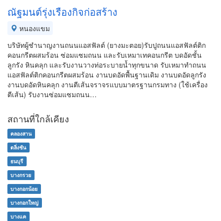
ณัฐมนต์รุ่งเรืองกิจก่อสร้าง
หนองแขม
บริษัทผู้ชำนาญงานถนนแอสฟัลต์ (ยางมะตอย)รับปูถนนแอสฟัลต์ติก
คอนกรีตผสมร้อน ซ่อมแซมถนน และรับเหมาเทคอนกรีต บดอัดชั้น
ลูกรัง หินคลุก และรับงานวางท่อระบายน้ำทุกขนาด รับเหมาทำถนน
แอสฟัลต์ติกคอนกรีตผสมร้อน งานบดอัดพื้นฐานเดิม งานบดอัดลูกรัง
งานบดอัดหินคลุก งานตีเส้นจราจรแบบมาตรฐานกรมทาง (ใช้เครื่อง
ตีเส้น) รับงานซ่อมแซมถนน…
สถานที่ใกล้เคียง
คลองสาน
ตลิ่งชัน
ธนบุรี
บางกรวย
บางกอกน้อย
บางกอกใหญ่
บางแค