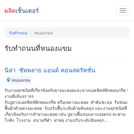
ผลิต
เซ็นเตอร์
รับทำถนน
หนองแขม
รับทำถนนที่หนองแขม
นิสา ซัพพลาย แอนด์ คอนสตรัคชั่น
หนองแขม
รับงานทุกชนิดที่เกี่ยวข้องกับยางมะตอยและยางแอสฟัลท์ติกคอนกรีต /
งานตีเส้นจราจร
รับปูยางแอสฟัลท์ติกคอนกรีต หรือเทยางมะตอย ทำคันชะลอ รับซ่อม
พื้นผิวด้วยยางมะตอย รับปรับพื้นระดับด้วยหินคลุก และงานทุกชนิดที่
เกี่ยวข้องกับการทำยางมะตอย เช่น ปูยางพื้นถนนลานจอดรถ สะพาน
โกดัง โรงงาน สนามกีฬา ฝาท่อ งานปรับระดับหินคลุก…