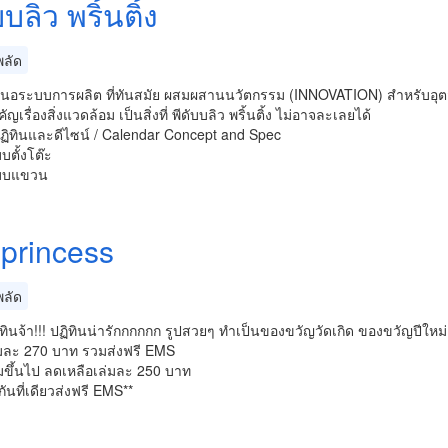
บบลิว พริ้นติ้ง
ลัด
นอระบบการผลิต ที่ทันสมัย ผสมผสานนวัตกรรม (INNOVATION) สำหรับอุตสาห
เรื่องสิ่งแวดล้อม เป็นสิ่งที่ พีดับบลิว พริ้นติ้ง ไม่อาจละเลยได้
ฏิทินและดีไซน์ / Calendar Concept and Spec
บตั้งโต๊ะ
แบบแขวน
 princess
ลัด
ทินจ้า!!! ปฏิทินน่ารักกกกกก รูปสวยๆ ทำเป็นของขวัญวัดเกิด ของขวัญปีใหม่ ให
มละ 270 บาท รวมส่งฟรี EMS
ล่มขึ้นไป ลดเหลือเล่มละ 250 บาท
กันที่เดียวส่งฟรี EMS**