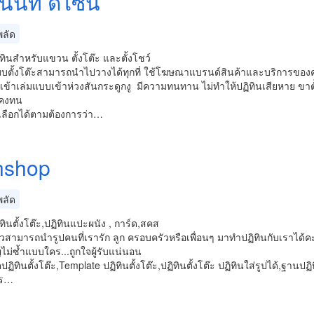
นันท์ ดีไซน์
ลัด
ทินสำหรับแขวน ตั้งโต๊ะ และตั้งโชว์
บบตั้งโต๊ะสามารถนำไปวางได้ทุกที่ ใช้โฆษณาแบรนด์สินค้าและบริการของค
ะเข้าเล่มแบบเข้าห่วงสันกระดูกงู มีความทนทาน ไม่ทำให้ปฏิทินเสียหาย ข
งคงทน
ลือกได้ตามต้องการว่า…
nshop
ลัด
ทินตั้งโต๊ะ,ปฏิทินแปะผนัง , การ์ด,สคส
้วสามารถนำรูปคนที่เรารัก ลูก ครอบครัวหรือเพื่อนๆ มาทำปฏิทินกับเราได้ค
ม่ซ้ำแบบใคร...ถูกใจผู้รับแน่นอน
ฏิทินตั้งโต๊ะ,Template ปฏิทินตั้งโต๊ะ,ปฏิทินตั้งโต๊ะ ปฏิทินใส่รูปได้,ฐาน
าร…