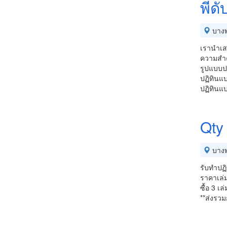
พีดั
บางพ
เรานำเส
ความสำคัญ
รูปแบบป
ปฏิทินแบ
ปฏิทิน
Qty
บางพ
รับทำปฏิ
ราคาเล่
ซื้อ 3 เ
**ส่งรวม