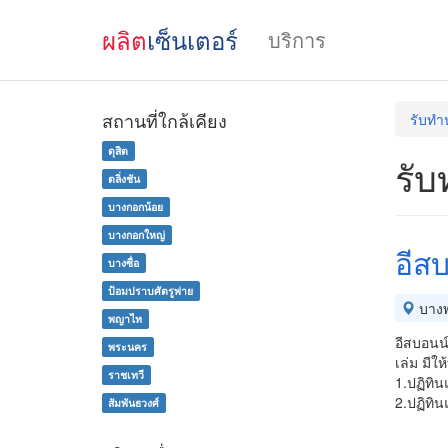
ผลิต
เซ็นเตอร์
บริการ
สถานที่ใกล้เคียง
รับทำ
ดุสิต
รับ
ตลิ่งชัน
บางกอกน้อย
บางกอกใหญ่
อีส
บางซื่อ
ป้อมปราบศัตรูพ่าย
บางพ
พญาไท
อีสบอนน์
พระนคร
เล่ม มีให
ราชเทวี
1.ปฏิทิน
2.ปฏิทิน
สัมพันธวงศ์