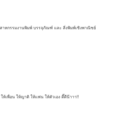
กรรมงานพิมพ์ บรรจุภัณฑ์ และ สิ่งพิมพ์เชิงพาณิชย์
้เพื่อน ให้ญาติ ให้แฟน ให้ตัวเอง ดี๊ดีน๊าาา!!