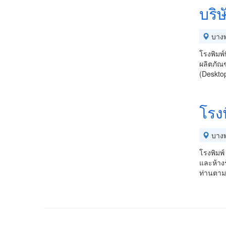
บริษ
บางพ
โรงพิมพ์
ผลิตภัณฑ
(Deskto
โรงพ
บางพ
โรงพิมพ์
และห้างร
ท่านตาม 