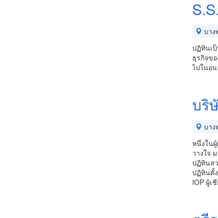
S.S
บางพ
ปฏิทินเป
ธุรกิจขอ
ไปในอนาค
บริษ
บางพ
หนึ่งในผ
วางใจ 
ปฏิทิน
ปฏิทินตั
IOP ผู้