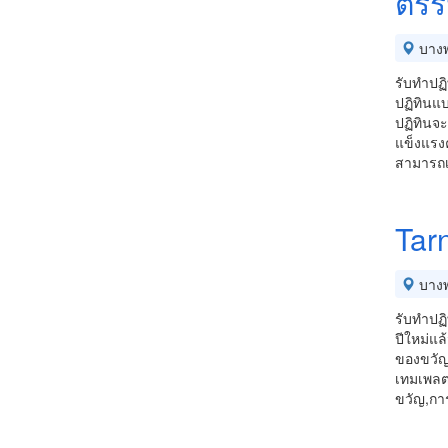
ตรีร
บางพ
รับทำปฏิ
ปฏิทินแ
ปฏิทินจ
แข็งแร
สามารถเ
Tar
บางพ
รับทำปฏิ
ปีใหม่แล
ของขวัญไ
เทมเพลตป
ขวัญ,ก