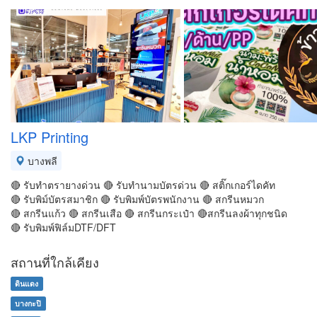
LKP Printing
บางพลี
🔴 รับทำตรายางด่วน 🔴 รับทำนามบัตรด่วน 🔴 สติ๊กเกอร์ไดคัท
🔴 รับพิม์บัตรสมาชิก 🔴 รับพิมพ์บัตรพนักงาน 🔴 สกรีนหมวก
🔴 สกรีนแก้ว 🔴 สกรีนเสือ 🔴 สกรีนกระเป๋า 🔴สกรีนลงผ้าทุกชนิด
🔴 รับพิมพ์ฟิล์มDTF/DFT
สถานที่ใกล้เคียง
ดินแดง
บางกะปิ