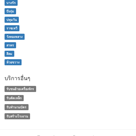
บางรัก
บึงกุ่ม
ปทุมวัน
ราชเทวี
วังทองหลาง
สาทร
สีลม
ห้วยขวาง
บริการอื่นๆ
รับขนย้ายเครื่องจักร
รับตัดเหล็ก
รับทํานามบัตร
รับสร้างโรงงาน