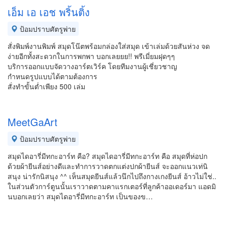
เอ็ม เอ เอช พริ้นติ้ง
ป้อมปราบศัตรูพ่าย
สั่งพิมพ์งานพิมพ์ สมุดโน๊ตพร้อมกล่องใส่สมุด เข้าเล่มด้วยสันห่วง จด
ง่ายอีกทั้งสะดวกในการพกพา บอกเลยยย!! พรีเมี่ยมฝุดๆๆ
บริการออกแบบจัดวางอาร์ตเวิร์ค โดยทีมงานผู้เชี่ยวชาญ
กำหนดรูปแบบได้ตามต้องการ
สั่งทำขั้นต่ำเพียง 500 เล่ม
MeetGaArt
ป้อมปราบศัตรูพ่าย
สมุดไดอารี่มีทกะอาร์ท คือ? สมุดไดอารี่มีทกะอาร์ท คือ สมุดที่ห่อปก
ด้วยผ้ายีนส์อย่างดีและทำการวาดตกแต่งปกผ้ายีนส์ จะออกแนวเท่นิ
สนุง น่ารักนิสนุง ^^ เห็นสมุดยีนส์แล้วนึกไปถึงกางเกงยีนส์ อ้าวไม่ใช่..
ในส่วนตัวการ์ตูนนั้นเราวาดตามคาแรกเตอร์ที่ลูกค้าออเดอร์มา แอดมิ
นบอกเลยว่า สมุดไดอารี่มีทกะอาร์ท เป็นของข…