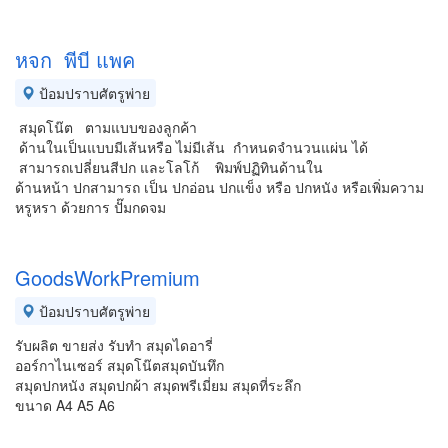
หจก พีบี แพค
ป้อมปราบศัตรูพ่าย
สมุดโน๊ต ตามแบบของลูกค้า
ด้านในเป็นแบบมีเส้นหรือ ไม่มีเส้น กำหนดจำนวนแผ่น ได้
สามารถเปลี่ยนสีปก และโลโก้ พิมพ์ปฏิทินด้านใน
ด้านหน้า ปกสามารถ เป็น ปกอ่อน ปกแข็ง หรือ ปกหนัง หรือเพิ่มความ
หรูหรา ด้วยการ ปั๊มกดจม
GoodsWorkPremium
ป้อมปราบศัตรูพ่าย
รับผลิต ขายส่ง รับทำ สมุดไดอารี่
ออร์กาไนเซอร์ สมุดโน๊ตสมุดบันทึก
สมุดปกหนัง สมุดปกผ้า สมุดพรีเมี่ยม สมุดที่ระลึก
ขนาด A4 A5 A6