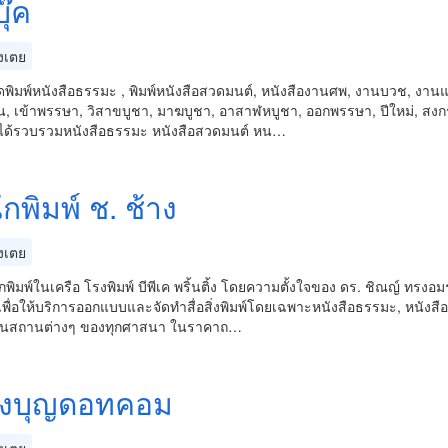
ุ๊ค
งเตย
ดพิมพ์หนังสือธรรมะ , พิมพ์หนังสือสวดมนต์, หนังสืองานศพ, งานบวช, งานแ
ิน, เข้าพรรษา, วิสาขบูชา, มาฆบูชา, อาสาฬหบูชา, ออกพรรษา, ปีใหม่, สงกรา
์ได้รวบรวมหนังสือธรรมะ หนังสือสวดมนต์ หน…
กพิมพ์ ช. ช้าง
งเตย
กพิมพ์ในเครือ โรงพิมพ์ บีพีเค พริ้นติ้ง โดยความตั้งใจของ ดร. ชิณญ์ ทรงอ
เพื่อให้บริการออกแบบและจัดทำสื่อสิ่งพิมพ์โดยเฉพาะหนังสือธรรมะ, หนังสือ
นสถานต่างๆ ของทุกศาสนา ในราคาถ…
างบุญดอทคอม