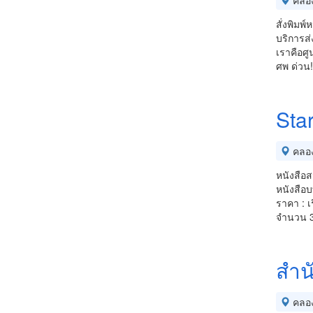
คลอ
สั่งพิม
บริการส
เราคือศ
ศพ ด่วน!
Sta
คลอ
หนังสือ
หนังสือ
ราคา : เ
จำนวน 3
สำน
คลอ