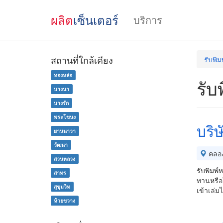
ผลิต
เซ็นเตอร์
บริการ
สถานที่ใกล้เคียง
รับพิม
ทองหล่อ
รับ
บางนา
บางรัก
พระโขนง
บริษ
ยานนาวา
วัฒนา
คลอ
สวนหลวง
รับพิมพ
สาทร
ทานหรือใ
สุขุมวิท
เข้าเล่
ห้วยขวาง