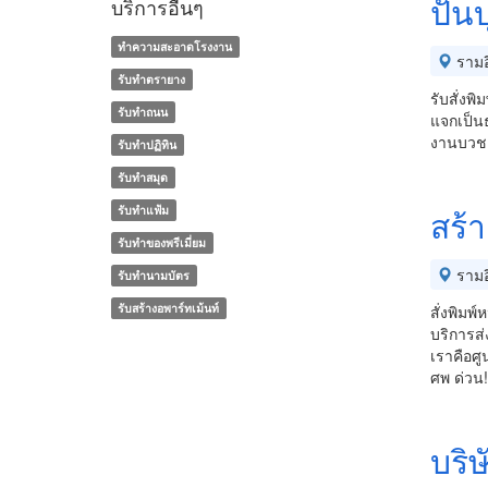
ปันบ
บริการอื่นๆ
ทำความสะอาดโรงงาน
รามอ
รับทำตรายาง
รับสั่งพ
รับทำถนน
แจกเป็น
งานบวช งา
รับทำปฏิทิน
รับทำสมุด
รับทำแฟ้ม
สร้
รับทําของพรีเมี่ยม
รามอ
รับทํานามบัตร
รับสร้างอพาร์ทเม้นท์
สั่งพิม
บริการส
เราคือศ
ศพ ด่วน!
บริษ