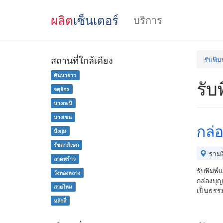
ผลิต
เซ็นเตอร์
บริการ
สถานที่ใกล้เคียง
รับพิม
คันนายาว
รับ
จตุจักร
บางกะปิ
บางเขน
กล่
บึงกุ่ม
รัชดาภิเษก
รามอ
ลาดพร้าว
รับพิมพ์
วังทองหลาง
กล่องบุญ
สายไหม
เป็นธรร
หลักสี่