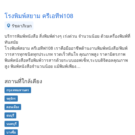
โรงพิมพ์สยาม ครีเอทีฟ108
รัชดาภิเษก
บริการพิมพ์หนังสือ สิ่งพิมพ์ต่างๆ เร่งด่วน จำนวนน้อย ด้วยเครื่องพิมพ์ที่
ทันสมัย
โรงพิมพ์สยาม ครีเอทีฟ108 เราคือมืออาชีพด้านงานพิมพ์หนังสือ/พิมพ์
วารสารทุกชนิดทุกประเภท รวดเร็วทันใจ คุณภาพสูง ราคามิตรภาพ
พิมพ์หนังสือหรือพิมพ์วารสารด้วยระบบออฟเซ็ท,ระบบดิจิตอลคุณภาพ
สูง พิมพ์หนังสือจำนวนน้อย แม้พิมพ์เพียง…
สถานที่ใกล้เคียง
กรุงเทพมหานคร
จตุจักร
ดอนเมือง
ธนบุรี
นนทบุรี
บางซื่อ