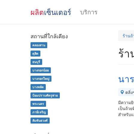
ผลิต
เซ็นเตอร์
บริการ
สถานที่ใกล้เคียง
ร้านถ
คลองสาน
ร้า
ดุสิต
ธนบุรี
บางกอกน้อย
นาร
บางกอกใหญ่
บางพลัด
ตลิ่ง
ป้อมปราบศัตรูพ่าย
มีความยิ
พระนคร
เป็นถ้วย
ภาษีเจริญ
สำหรับแ
สัมพันธวงศ์