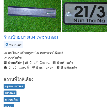
ร้านป้ายบางแค เพชรเกษม
พระนคร
📣 สนใจงานป้ายทุกชนิด ทักหาเราได้เลย!
📌 เรารับทำ:
🏢 ป้ายบริษัท | 🏬 ป้ายสำนักงาน | 🏪 ป้ายร้านค้า
🏠 ป้ายบ้านเลขที่ | 🪧 ป้ายรางสอด | 🔲 ป้ายติดผนัง
สถานที่ใกล้เคียง
กรุงเทพมหานคร
ทวีวัฒนา
บางขุนเทียน
บางนา