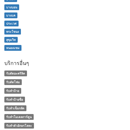
บางบอน
บางแค
ประเวศ
พระโขนง
สุขุมวิท
หนองแขม
บริการอื่นๆ
รับตัดอะคริลิค
รับตัดโฟม
รับทำป้าย
รับทำป้ายชื่อ
รับทำเข็มกลัด
รับทำโมเดลการ์ตูน
รับทําตัวอักษรโลหะ