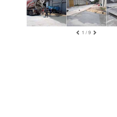
1
/ 9