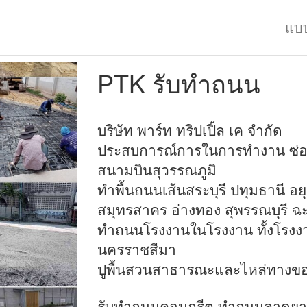
แบ
PTK รับทำถนน
บริษัท พาร์ท ทริปเปิ้ล เค จำกัด
ประสบการณ์การในการทำงาน ซ่อม
สนามบินสุวรรณภูมิ
ทำพื้นถนนเส้นสระบุรี ปทุมธานี อ
สมุทรสาคร อ่างทอง สุพรรณบุรี ฉะ
ทำถนนโรงงานในโรงงาน ทั้งโรง
นครราชสีมา
ปูพื้นสวนสาธารณะและไหล่ทาง
รับทำถนนคอนกรีต ทำถนนลาดยา