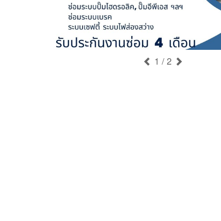
1
/ 2