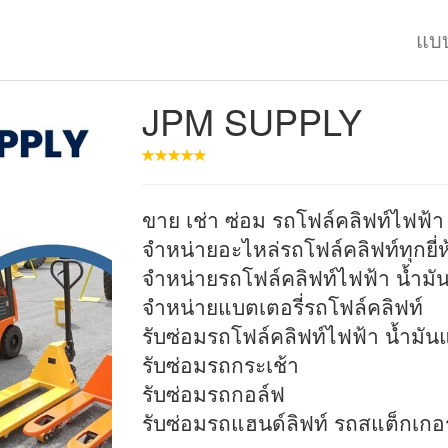
แบ
JPM​ SUPPLY​
ขาย​ ​เช่า​ ​ซ่อม​ รถโฟล์คลิฟท์ไฟฟ้า​ 
จำหน่ายอะไหล่รถโฟล์คลิฟท์ทุกยี่ห้อ
จำหน่ายรถโฟล์คลิฟท์ไฟฟ้า​ น้ำมัน
จำหน่ายแบตเตอรี่รถโฟล์คลิฟท์
รับซ่อมรถโฟล์คลิฟท์ไฟฟ้า​ น้ำมัน​
รับซ่อมรถกระเช้า
รับซ่อมรถกอล์ฟ
รับซ่อมรถแฮนด์ลิฟท์​ รถสแต็กเกอร