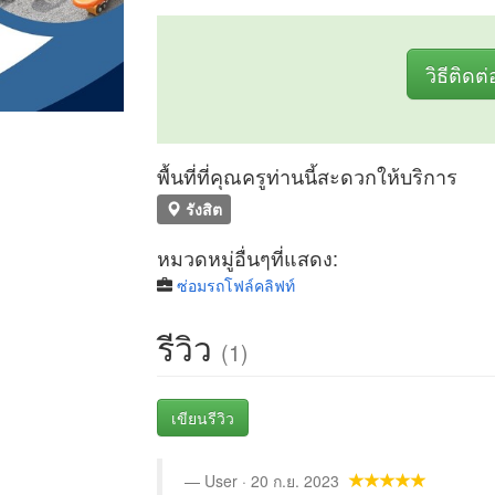
วิธีติดต่
พื้นที่ที่คุณครูท่านนี้สะดวกให้บริการ
รังสิต
หมวดหมู่อื่นๆที่แสดง:
ซ่อมรถโฟล์คลิฟท์
รีวิว
(1)
เขียนรีวิว
User · 20 ก.ย. 2023