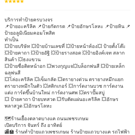
บริการทำป้ายครบวงจร
📌ป้ายอะคริลิค 📌ป้ายกัดกรด 📌ป้ายอักษรโลหะ 📌ป้ายหิน 📌
ป้ายอลูมิเนียมคอมโพสิต
ทำเป็น
💥ป้ายบริษัท 💥ป้ายบ้านเลขที่ 💥ป้ายหน้าห้อง💥 ป้ายตั้งโต๊ะ
💥ป้ายคาถา 💥ป้ายอัฐิ 💥ป้ายรางสอด 💥ป้ายอิงค์เจท สลาก
สินค้า 💥ธงแขวน
💥ป้ายชื่อติดหน้าอก 💥พวงกุญแจ💥บล็อกพ่นสี 💥ป้ายเหล็ก
ฉลุพ่นสี
💥โล่อะคริลิค 💥เข็มกลัด 💥ตรายางด่วน ตรายางหมึกแยก
ตรายางหมึกในตัว 💥สติกเกอร์ 💥การ์ดงานบวช การ์ดงาน
แต่ง การ์ดขึ้นบ้านใหม่ การ์ดงานศพ 💥ตราปั๊มสบู่
💥 ป้ายคาถา ป้ายบทสวด 💥รับตัดแผ่นอะคริลิค 💥อักษร
พลาสวูด 💥อักษรโลหะ
🗺️ร้านเยื้องตลาดบางแค ถนนเพชรเกษม
เปิดบริการ จันทร์ ถึง อาทิตย์
🏬🏫 ร้านทำป้ายแถวเพชรเกษม ร้านป้ายแถวบางแค รถไฟฟ้า