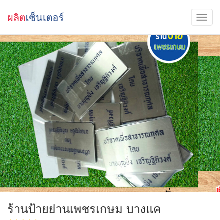
ผลิต
เซ็นเตอร์
ร้านป้ายย่านเพชรเกษม บางแค