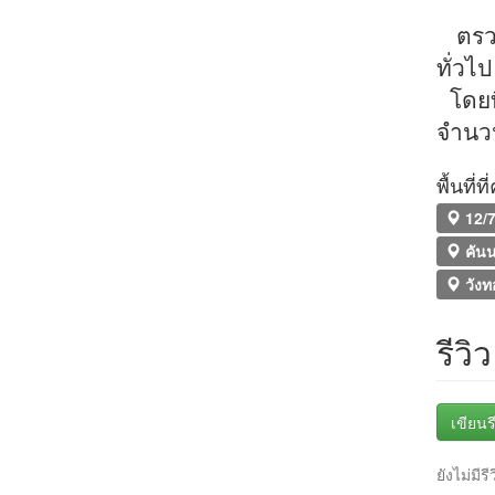
ตรวจ
ทั่
โดยท
จำน
พื้นที่
12/7
คัน
วังท
รีวิว
เขียนรี
ยังไม่มีรี