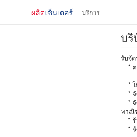
ผลิต
เซ็นเตอร์
บริการ
บริ
รับจ
* ตร
* ให
* จั
* จั
พาณ
* รั
* จั