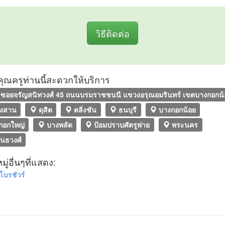
วิธีติดต่อ
ที่คุณครูท่านนี้สะดวกให้บริการ
ซอยจรัญสนิทวงศ์ 45 ถนนบรมราชชนนี แขวงอรุณอมรินทร์ เขตบางกอกน้
งสาน
ดุสิต
ตลิ่งชัน
ธนบุรี
บางกอกน้อย
กอกใหญ่
บางพลัด
ป้อมปราบศัตรูพ่าย
พระนคร
ันธวงศ์
ู่อื่นๆที่แสดง:
าโบรชัวร์