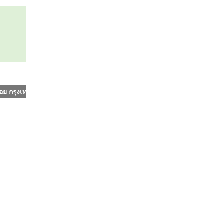
อย กรุงเทพมหานคร 10700