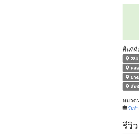
พื้นที่
284 
คลอ
บาง
สัมพ
หมวดหม
รับทํ
รีวิว