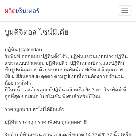
ผลิต
เซ็นเตอร์
บูมดิจิตอล ไซน์มีเดีย
ปฎิทิน (Calendar)
รับพิมพ์ ออกแบบ ปฏิทินตั้งโต๊ะ, ปฎิทินแขวนแบบห่วง ปฏิทิน
แขวนแบบหัวเหล็ก, ปฏิทินปลิว, ปฏิทินนามบัตร,และปฎิทิน
ขึ้นรูปชนิดต่างๆ ด้วยระบบ งานพิมพ์ออฟเซ็ท 4 สี คุณภาพ
เยี่ยม สีสันสวย สะดุดตา ตามรูปแบบที่ท่านต้องการ จำนวน
น้อย เราก็ทำ
ปีใหม่นี้ !! องค์กรคุณ มีปฏิทิน แล้วหรือ ยัง ? เรา โรงพิมพ์ ที่
ถูกที่สุด ขอเสนอ โปรโมชั่น พิเศษสำหรับปีใหม่
ราคาถูกมาก หาไม่ได้อีกแล้ว
ปฏิทิน ราคาถูก ราคาพิเศษ ถูกสุดดดๆ !!!!
รับทำปฎิทินแขวน ภาพโปสเตอร์ขนาด 14.77×20.77 นิ้ว (หรือ