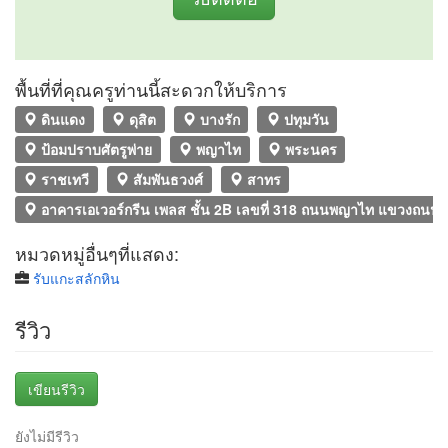
พื้นที่ที่คุณครูท่านนี้สะดวกให้บริการ
ดินแดง
ดุสิต
บางรัก
ปทุมวัน
ป้อมปราบศัตรูพ่าย
พญาไท
พระนคร
ราชเทวี
สัมพันธวงศ์
สาทร
อาคารเอเวอร์กรีน เพลส ชั้น 2B เลขที่ 318 ถนนพญาไท แขวงถนนเ
หมวดหมู่อื่นๆที่แสดง:
รับแกะสลักหิน
รีวิว
เขียนรีวิว
ยังไม่มีรีวิว