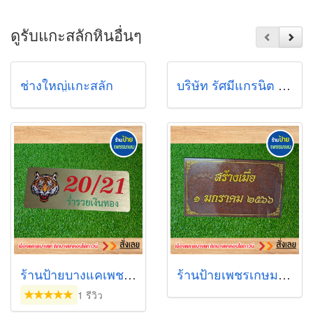
ดูรับแกะสลักหินอื่นๆ
ช่างใหญ่แกะสลัก
บริษัท รัศมีแกรนิต พลัส จำกัด
ร้านป้ายบางแคเพชรเกษม
ร้านป้ายเพชรเกษม (เยื้องตลาดบางแค)
1 รีวิว