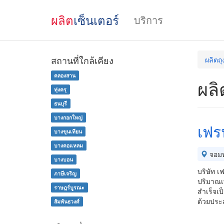
ผลิต
เซ็นเตอร์
บริการ
สถานที่ใกล้เคียง
ผลิตถ
คลองสาน
ผลิ
ทุ่งครุ
ธนบุรี
บางกอกใหญ่
เฟรน
บางขุนเทียน
บางคอแหลม
จอม
บางบอน
บริษัท เ
ภาษีเจริญ
ปริมาณเพ
ราษฎร์บูรณะ
สำเร็จเป
ด้วยประ
สัมพันธวงศ์