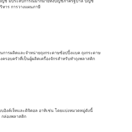
ี​ มีประสบการณ์​มากมายทั้งบัญชี​ภาครัฐบาล​ บัญชี​
อบริหาร​ การวางแผนภาษี
ดำเนินการผลิตและจำหน่ายถุงกระดาษช้อปปิ้งแบค ถุงกระดาษ
ครอบครัวที่เป็นผู้ผลิตเครื่องจักรสำหรับทำถุงพลาสติก
บอิงค์เจ็ทและดิจิตอล อาทิเช่น โดยแบ่งหมวดหมู่ดังนี้
ง กล่องพลาสติก