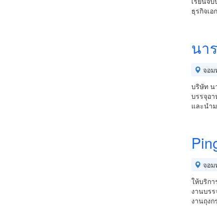
เรียนจบบ
ธุรกิจเอ
นาร
จอม
บริษัท น
บรรจุอาห
และนำมา
Pin
จอม
ให้บริกา
งานบรรจ
งานถุงกร