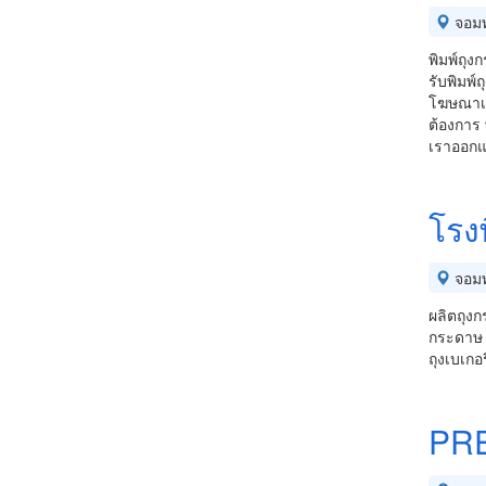
จอม
พิมพ์ถุ
รับพิมพ์
โฆษณาเคล
ต้องการ 
เราออกแ
โรงพ
จอม
ผลิตถุงก
กระดาษ 
ถุงเบเกอ
PR