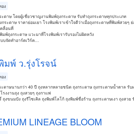
ทอง
งกระดาษ โดยผู้เชี่ยวชาญงานพิมพ์ถุงกระดาษ รับทำถุงกระดาษทุกประเภท
ถุงกระดาษ ราคาย่อมเยา โรงพิมพ์เราเข้าใจดีว่าเมื่อถุงกระดาษที่พิมพ์สวยๆ ย่อม
ื่อนที่
พิมพ์ถุงกระดาษ แวะมาที่โรงพิมพ์เรารับรองไม่ผิดหวัง
บบจัดทำอาร์ตเวิร์ค…
ิมพ์ ว.รุ่งโรจน์
ทอง
ระดาษนานกว่า 40 ปี ถุงหลากหลายชนิด ถุงกระดาษ ถุงกระดาษน้ำตาล รับผลิ
โรงงานถุง ถุงสวยๆ ถุงกาแฟ
รี่ ถุงขนมปัง ถุงรีไซเคิล ถุงพิมพ์โลโก้ ถุงพิมพ์ชื่อร้าน ถุงกระดาษเงา ถุง
EMIUM LINEAGE BLOOM