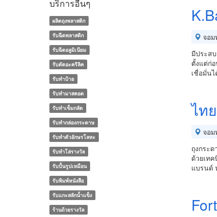
บริการอื่นๆ
K.B
ผลิตถุงพลาสติก
รับฉีดพลาสติก
จอม
รับฉีดอลูมิเนียม
มีประสบก
ตั้งแต่ก
รับตัดอะคริลิค
เชื่อมั
รับทำป้าย
รับทำมาสคอต
ไทย
รับทำเข็มกลัด
รับทํากล่องกระดาษ
จอม
รับทําตัวอักษรโลหะ
ถุงกระดา
รับทําโล่รางวัล
ด้วยเทคน
รับปั้นรูปเหมือน
แบรนด์ ห
รับพิมพ์หนังสือ
รับแกะสลักน้ำแข็ง
For
ร้านถ้วยรางวัล