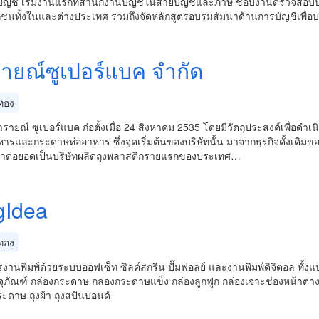
ัญชี​ เริ่มงานแรกที่สำนักงานบัญชีในสายบัญชีและภาษี​ ชอบงานตรวจสอบบัญช
กชน​ทั้งในและต่างประเทศ​ รวมถึงจัดหลักสูตร​อบรมสัมนา​​ด้านการบัญชี​เพื่
ายณ์ซูเปอร์แบค จำกัด
ทอง
ารายณ์ ซูเปอร์แบค ก่อตั้งเมื่อ 24 สิงหาคม 2535 โดยมีวัตถุประสงค์เพื่อ
ารและกระดาษห่ออาหาร ซึ่งจุดเริ่มต้นของบริษัทนั้น มาจากธุรกิจดั้งเดิมของ
ต่อยอดเป็นบริษัทผลิตถุงพลาสติกรายแรกของประเทศ…
gIdea
ทอง
รงานพิมพ์ด้วยระบบออฟเซ็ท ซิลค์สกรีน ปั๊มฟอลย์ และงานพิมพ์ดิจิตอล ทั้งแบ
ุภัณฑ์ กล่องกระดาษ กล่องกระดาษแข็ง กล่องลูกฟูก กล่องเจาะช่องหน้าต่า
ะดาษ ถุงผ้า ถุงสปันบอนด์