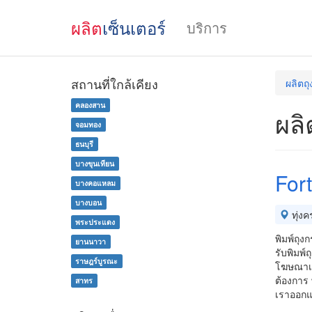
ผลิต
เซ็นเตอร์
บริการ
สถานที่ใกล้เคียง
ผลิตถ
คลองสาน
ผลิ
จอมทอง
ธนบุรี
บางขุนเทียน
For
บางคอแหลม
บางบอน
ทุ่งคร
พระประแดง
พิมพ์ถุ
ยานนาวา
รับพิมพ์
ราษฎร์บูรณะ
โฆษณาเคล
ต้องการ 
สาทร
เราออกแ