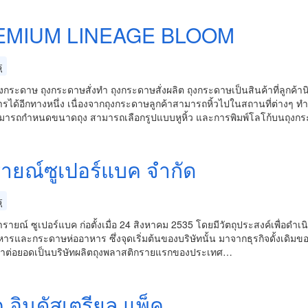
EMIUM LINEAGE BLOOM
ุ
ุงกระดาษ ถุงกระดาษสั่งทำ ถุงกระดาษสั่งผลิต ถุงกระดาษเป็นสินค้าที่ลูกค้
รได้อีกทางหนึ่ง เนื่องจากถุงกระดาษลูกค้าสามารถหิ้วไปในสถานที่ต่างๆ ทำ
ามารถกำหนดขนาดถุง สามารถเลือกรูปแบบหูหิ้ว และการพิมพ์โลโก้บนถุงกร
ายณ์ซูเปอร์แบค จำกัด
ุ
ารายณ์ ซูเปอร์แบค ก่อตั้งเมื่อ 24 สิงหาคม 2535 โดยมีวัตถุประสงค์เพื่อ
ารและกระดาษห่ออาหาร ซึ่งจุดเริ่มต้นของบริษัทนั้น มาจากธุรกิจดั้งเดิมของ
ต่อยอดเป็นบริษัทผลิตถุงพลาสติกรายแรกของประเทศ…
ค อินดัสเตรียล แพ็ค