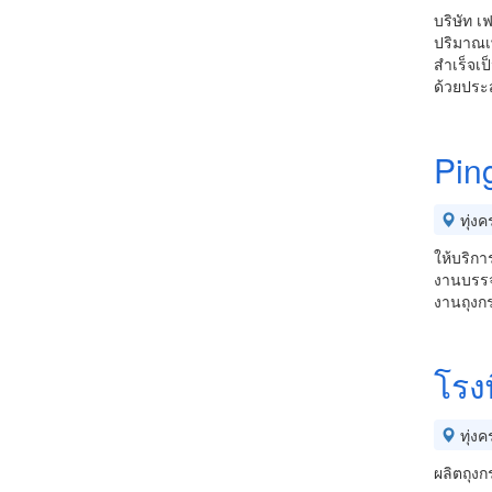
บริษัท เ
ปริมาณเพ
สำเร็จเป
ด้วยประ
Pin
ทุ่งคร
ให้บริกา
งานบรรจ
งานถุงกร
โรงพ
ทุ่งคร
ผลิตถุงก