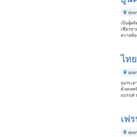
ทุ่งคร
เป็นผู้
เชี่ยวช
ความต้อ
ไทย
ทุ่งคร
ถุงกระดา
ด้วยเทคน
แบรนด์ ห
เฟรน
ทุ่งคร