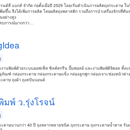
ฟรนด์ลี่ แบกส์ จำกัด ก่อตั้งเมื่อปี 2529 โดยเริ่มดำเนินการผลิตถุงกระดาษ ใน
ิ่มขึ้น จึงได้เพิ่มการผลิต โดยผลิตถุงพลาสติก รวมถึงการนำเครื่องจักร
็นอย่างสูง
สบการณ์มากกว่า…
gIdea
ุ
รงานพิมพ์ด้วยระบบออฟเซ็ท ซิลค์สกรีน ปั๊มฟอลย์ และงานพิมพ์ดิจิตอล ทั้งแบ
ุภัณฑ์ กล่องกระดาษ กล่องกระดาษแข็ง กล่องลูกฟูก กล่องเจาะช่องหน้าต่า
ะดาษ ถุงผ้า ถุงสปันบอนด์
ิมพ์ ว.รุ่งโรจน์
ุ
ระดาษนานกว่า 40 ปี ถุงหลากหลายชนิด ถุงกระดาษ ถุงกระดาษน้ำตาล รับผลิ