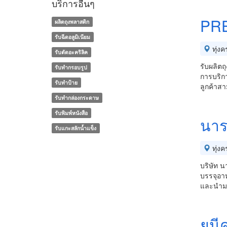
บริการอื่นๆ
PR
ผลิตถุงพลาสติก
รับฉีดอลูมิเนียม
ทุ่งคร
รับตัดอะคริลิค
รับผลิตถ
รับทำกรอบรูป
การบริกา
รับทำป้าย
ลูกค้าส
รับทํากล่องกระดาษ
รับพิมพ์หนังสือ
นาร
รับแกะสลักน้ำแข็ง
ทุ่งคร
บริษัท น
บรรจุอาห
และนำมา
ยูนี