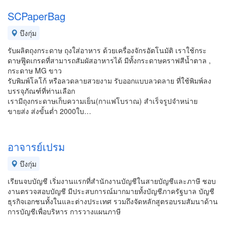
SCPaperBag
บึงกุ่ม
รับผลิตถุงกระดาษ ถุงใส่อาหาร ด้วยเครื่องจักรอัตโนมัติ เราใช้กระ
ดาษฟู๊ดเกรดที่สามารถสัมผัสอาหารได้ มีทั้งกระดาษคราฟสีน้ำตาล ,
กระดาษ MG ขาว
รับพิมพ์โลโก้ หรือลวดลายสวยงาม รับออกแบบลวดลาย ที่ใช้พิมพ์ลง
บรรจุภัณฑ์ที่ท่านเลือก
เรามีถุงกระดาษเก็บความเย็น(กาแฟโบราณ) สำเร็จรูปจำหน่าย
ขายส่ง ส่งขั้นต่ำ 2000ใบ…
อาจารย์เปรม
บึงกุ่ม
เรียนจบบัญชี​ เริ่มงานแรกที่สำนักงานบัญชีในสายบัญชีและภาษี​ ชอบ
งานตรวจสอบบัญชี​ มีประสบการณ์​มากมายทั้งบัญชี​ภาครัฐบาล​ บัญชี​
ธุรกิจเอกชน​ทั้งในและต่างประเทศ​ รวมถึงจัดหลักสูตร​อบรมสัมนา​​ด้าน
การบัญชี​เพื่อบริหาร​ การวางแผนภาษี