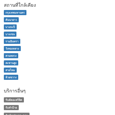
สถานที่ใกล้เคียง
กรุงเทพมหานคร
คันนายาว
บางกะปิ
บางเขน
รามอินทรา
วังทองหลาง
สวนหลวง
สะพานสูง
สายไหม
ห้วยขวาง
บริการอื่นๆ
รับตัดอะคริลิค
รับทำป้าย