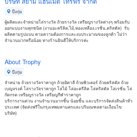
บริษัท สยาม แฮนเมด โทรฟรี่ จำกัด
บึงกุ่ม
ผู้ผลิตและจำหน่ายโล่รางวัล ถ้วยรางวัล เหรียญรางวัลต่างๆ พร้อมรับ
ออกแบบงานทุกชนิด (งานอะคริลิค,ไม้,ทองเหลือง,เรซิ่น,คริสตัล) รับ
ผลิตตามรูปแบบ ตามความต้องการและงบประมาณของลูกค้า ไม่ว่า
จำนวนมากหรือน้อย ทางร้านยินดีให้บริการค่ะ
About Trophy
บึงกุ่ม
จำหน่าย ถ้วยรางวัลราคาถูก ถ้วยอิตาลี ถ้วยพิวเตอร์ ถ้วยคริสตัล ถ้วย
เบญจรงค์ โล่รางวัลราคาถูก โล่ไม้ โล่อะครีลิค โล่คริสตัล โล่เรซิ่น โล่
กัดกรด เหรียญรางวัล เหรียญกีฬาราคาถูก
บริการงานด่วน งานจำนวนมากชิ้น น้อยชิ้น และบริการจัดส่งสินค้าทั่ว
ประเทศ (จัดส่งฟรีในกรุงเทพมหานครและปริมณฑลตามเงื่อนไข
บริษัท)