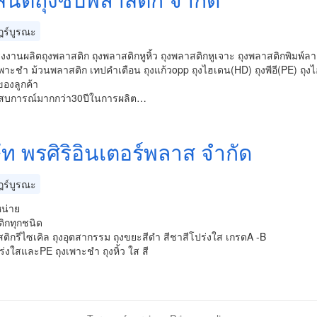
ร์บูรณะ
งงานผลิตถุงพลาสติก ถุงพลาสติกหูหิ้ว ถุงพลาสติกหูเจาะ ถุงพลาสติกพิมพ์ลาย 
พาะชำ ม้วนพลาสติก เทปคำเตือน ถุงแก้วopp ถุงไฮเดน(HD) ถุงพีอี(PE) ถุง
องลูกค้า
สบการณ์มากกว่า30ปีในการผลิต…
ัท พรศิริอินเตอร์พลาส จำกัด
ร์บูรณะ
หน่าย
ิกทุกชนิด
ติกรีไซเคิล ถุงอุตสากรรม ถุงขยะสีดำ สีชาสีโปร่งใส เกรดA -B
่งใสและPE ถุงเพาะชำ ถุงหิ้ว ใส สี