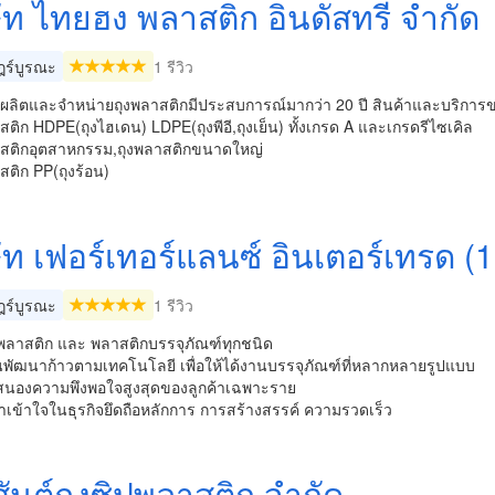
ษัท ไทยฮง พลาสติก อินดัสทรี จำกัด
ร์บูรณะ
1 รีวิว
ู้ผลิตและจำหน่ายถุงพลาสติกมีประสบการณ์มากว่า 20 ปี สินค้าและบริการข
สติก HDPE(ถุงไฮเดน) LDPE(ถุงพีอี,ถุงเย็น) ทั้งเกรด A และเกรดรีไซเคิล
าสติกอุตสาหกรรม,ถุงพลาสติกขนาดใหญ่
สติก PP(ถุงร้อน)
ัท เฟอร์เทอร์แลนซ์ อินเตอร์เทรด (
ร์บูรณะ
1 รีวิว
ุงพลาสติก และ พลาสติกบรรจุภัณฑ์ทุกชนิด
ั่นพัฒนาก้าวตามเทคโนโลยี เพื่อให้ได้งานบรรจุภัณฑ์ที่หลากหลายรูปแบบ
บสนองความพึงพอใจสูงสุดของลูกค้าเฉพาะราย
าเข้าใจในธุรกิจยึดถือหลักการ การสร้างสรรค์ ความรวดเร็ว
สันต์ถุงซิปพลาสติก จํากัด