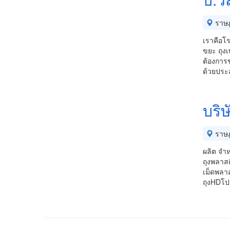
ราษฎ
เราคือโร
ขยะ ถุงเ
ต้องการข
ด้วยประ
บริษ
ราษฎ
ผลิต จำ
ถุงพลาสต
เม็ดพลาส
ถุงHDโปร