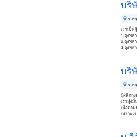
บริ
ราษฎ
เราเป็นผ
1.ถุงพลา
2.ถุงพล
3.ถุงพลา
บริษ
ราษฎ
ผู้ผลิตถ
เรามุ่งม
เพื่อตอ
เพราะเร
บ.วิ