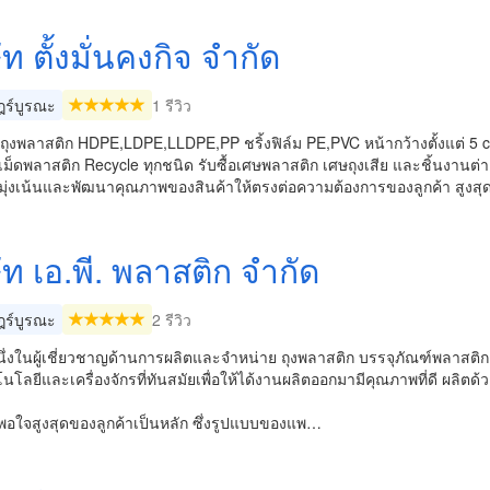
ัท ตั้งมั่นคงกิจ จำกัด
ร์บูรณะ
1 รีวิว
ิตถุงพลาสติก HDPE,LDPE,LLDPE,PP ชริ้งฟิล์ม PE,PVC หน้ากว้างตั้งแต่ 5 cm.
ม็ดพลาสติก Recycle ทุกชนิด รับซื้อเศษพลาสติก เศษถุงเสีย และชิ้นงานต่า
้มุ่งเน้นและพัฒนาคุณภาพของสินค้าให้ตรงต่อความต้องการของลูกค้า สูงสุ
ัท เอ.พี. พลาสติก จำกัด
ร์บูรณะ
2 รีวิว
นึ่งในผู้เชี่ยวชาญด้านการผลิตและจำหน่าย ถุงพลาสติก บรรจุภัณฑ์พลาสต
นโลยีและเครื่องจักรที่ทันสมัยเพื่อให้ได้งานผลิตออกมามีคุณภาพที่ดี ผลิ
พอใจสูงสุดของลูกค้าเป็นหลัก ซึ่งรูปแบบของแพ…