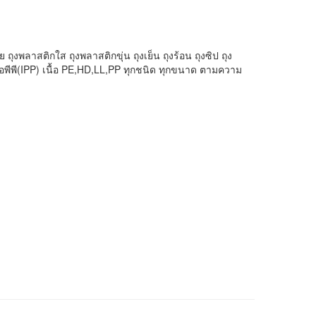
ถุงพลาสติกใส ถุงพลาสติกขุ่น ถุงเย็น ถุงร้อน ถุงซิป ถุง
ไอพีพี(IPP) เนื้อ PE,HD,LL,PP ทุกชนิด ทุกขนาด ตามความ