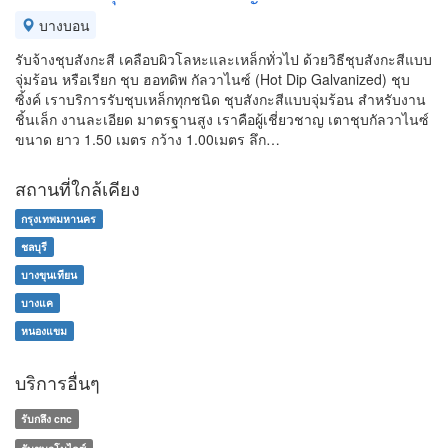
บางบอน
รับจ้างชุบสังกะสี เคลือบผิวโลหะและเหล็กทั่วไป ด้วยวิธีชุบสังกะสีแบบ
จุ่มร้อน หรือเรียก ชุบ ฮอทดิพ กัลวาไนซ์ (Hot Dip Galvanized) ชุบ
ซิ้งค์ เราบริการรับชุบเหล็กทุกชนิด ชุบสังกะสีแบบจุ่มร้อน สำหรับงาน
ชิ้นเล็ก งานละเอียด มาตรฐานสูง เราคือผู้เชี่ยวชาญ เตาชุบกัลวาไนซ์
ขนาด ยาว 1.50 เมตร กว้าง 1.00เมตร ลึก…
สถานที่ใกล้เคียง
กรุงเทพมหานคร
ชลบุรี
บางขุนเทียน
บางแค
หนองแขม
บริการอื่นๆ
รับกลึง cnc