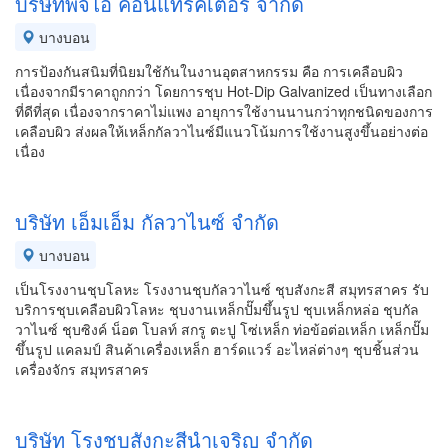
บริษัทพีจีไอ คอนแทรคเตอร์ จำกัด
บางบอน
การป้องกันสนิมที่นิยมใช้กันในงานอุตสาหกรรม คือ การเคลือบผิว
เนื่องจากมีราคาถูกกว่า โดยการชุบ Hot-Dip Galvanized เป็นทางเลือก
ที่ดีที่สุด เนื่องจากราคาไม่แพง อายุการใช้งานนานกว่าทุกชนิดของการ
เคลือบผิว ส่งผลให้เหล็กกัลวาไนซ์มีแนวโน้มการใช้งานสูงขึ้นอย่างต่อ
เนื่อง
บริษัท เอ็มเอ็ม กัลวาไนซ์ จำกัด
บางบอน
เป็นโรงงานชุบโลหะ โรงงานชุบกัลวาไนซ์ ชุบสังกะสี สมุทรสาคร รับ
บริการชุบเคลือบผิวโลหะ ชุบงานเหล็กปั๊มขึ้นรูป ชุบเหล็กหล่อ ชุบกัล
วาไนซ์ ชุบซิงค์ น็อต โบลท์ สกรู ตะปู โซ่เหล็ก ท่อข้อต่อเหล็ก เหล็กปั๊ม
ขึ้นรูป แคลมป์ สินค้าเครื่องเหล็ก ฮาร์ดแวร์ อะไหล่ต่างๆ ชุบชิ้นส่วน
เครื่องจักร สมุทรสาคร
บริษัท โรงชุบสังกะสีนำเจริญ จำกัด