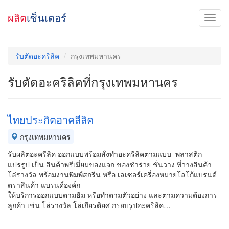
ผลิต
เซ็นเตอร์
รับตัดอะคริลิค
กรุงเทพมหานคร
รับตัดอะคริลิคที่กรุงเทพมหานคร
ไทยประกิตอาคลีลิค
กรุงเทพมหานคร
รับผลิตอะครีลิค ออกแบบพร้อมสั่งทำอะครีลิคตามแบบ พลาสติก
แปรรูป เป็น สินค้าพรีเมี่ยมของแจก ของชำร่วย ชั่นวาง ที่วางสินค้า
โล่รางวัล พร้อมงานพิมพ์สกรีน หรือ เลเซอร์เครื่องหมายโลโก้แบรนด์
ตราสินค้า แบรนด์องค์ก
ให้บริการออกแบบตามธีม หรือทำตามตัวอย่าง และตามความต้องการ
ลูกค้า เช่น โล่รางวัล โล่เกียรติยศ กรอบรูปอะคริลิค…