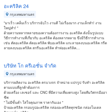
อะคริลิค 24
กรุงเทพมหานคร
"มาเร็ว เคล็มเร็ว บริการฉับไว งานดี ไม่เรื่องมาก งานเล็กทำ! งาน
ใหญ่ทำ! "
ด้วยความหลากหลายของความต้องการงาน อะคริลิค ดังนั้นรูปแบบ
วิธีการทำงานที่เกี่ยวกับ อะคริลิค ต้องหลากหลาย ขึงมีวิธีการทำงาน
เช่น ตัดอะคริลิค ดัดอะคริลิค พับอะคริลิค แกะลายลงบนอะคริลิค กรีด
ลายลงบนอะคริลิค สกรีนอะคริลิค ทำท่ออะคริลิค…
บริษัท โก ครีเอชั่น จำกัด
กรุงเทพมหานคร
บริการผลิตงาน อะคริลิค ครบวงจร จำหน่าย แปรรูป รับทำ อะคริลิค
ตามแบบที่ลูกค้าต้องการ
ด้วยเครื่อง เลเซอร์ และ CNC ที่มีความเที่ยงตรงสูง โดยทีมวิศกรมืออา
ชีพ
" ไม่มีขั้นต่ำ ใส่ใจคุณภาพ ราคากันเอง "
ป้ายอะคริลิค กรอบรูปอะคริลิค กล่องอะคริลิคทุกชนิด กล่องโมเดล