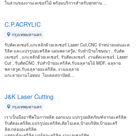
ในส่วนของงานเลเซอร์ไม้ พร้อมบริการสำหรับทุกท่าน…
C.P.ACRYLIC
กรุงเทพมหานคร
รับตัดเลเซอร์,แกะสลักด้วยเลเซอร์ Laser Cut,CNC จำหน่ายแผ่นอะค
ริลิค และแปรรูปอะคริลิค แผ่นพลาสวู๊ด, รับทำป้ายโฆษณา , รับตัด
เลเซอร์ , แกะสลักด้วยเลเซอร์, รับตัดเลเซอร์, งานตัดเลเซอร์, Laser
Cut , รับตัดCNC .รับทำป้ายอะคริลิค,รับฉลุลายไม้ MDF, ฉลุลาย
พลาสวูด,รับฉลุลายอะคริลิค, งานฉลุลาย
แกะลายงานโอทอป โมเดลสถาปัตย์…
J&K Laser Cutting
กรุงเทพมหานคร
เราเป็นมืออาชีพในการผลิต ออกแบบ แปรรูปผลิตภัณฑ์จากอะคริลิค
รับตัดอะคริลิค,แปรรูปอะคริลิค,ตัดโมเดล,ป้ายบริษัท,ป้ายอะคริ
ลิค,กล่องอะคริลิค
แสตนด์อะคริลิค,บอร์ดอะคริลิค,งานเลเซอร์คัท