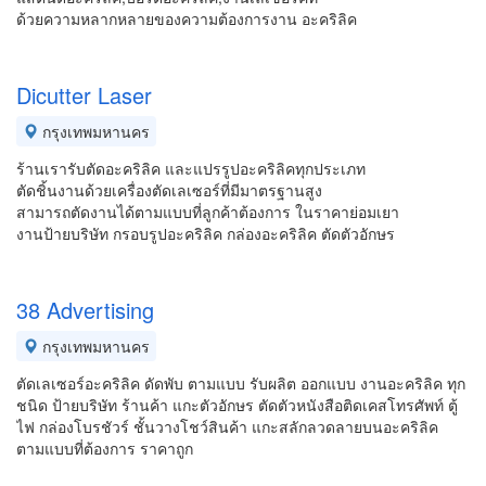
ด้วยความหลากหลายของความต้องการงาน อะคริลิค
Dicutter Laser
กรุงเทพมหานคร
ร้านเรารับตัดอะคริลิค และแปรรูปอะคริลิคทุกประเภท
ตัดชิ้นงานด้วยเครื่องตัดเลเซอร์ที่มีมาตรฐานสูง
สามารถตัดงานได้ตามแบบที่ลูกค้าต้องการ ในราคาย่อมเยา
งานป้ายบริษัท กรอบรูปอะคริลิค กล่องอะคริลิค ตัดตัวอักษร
38 Advertising
กรุงเทพมหานคร
ตัดเลเซอร์อะคริลิค ดัดพับ ตามแบบ รับผลิต ออกแบบ งานอะคริลิค ทุก
ชนิด ป้ายบริษัท ร้านค้า แกะตัวอักษร ตัดตัวหนังสือติดเคสโทรศัพท์ ตู้
ไฟ กล่องโบรชัวร์ ชั้นวางโชว์สินค้า แกะสลักลวดลายบนอะคริลิค
ตามแบบที่ต้องการ ราคาถูก