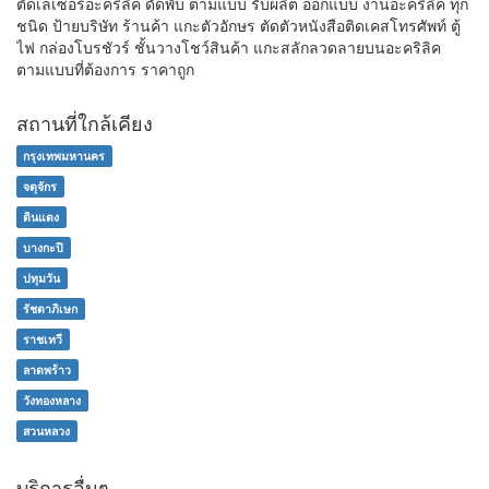
ตัดเลเซอร์อะคริลิค ดัดพับ ตามแบบ รับผลิต ออกแบบ งานอะคริลิค ทุก
ชนิด ป้ายบริษัท ร้านค้า แกะตัวอักษร ตัดตัวหนังสือติดเคสโทรศัพท์ ตู้
ไฟ กล่องโบรชัวร์ ชั้นวางโชว์สินค้า แกะสลักลวดลายบนอะคริลิค
ตามแบบที่ต้องการ ราคาถูก
สถานที่ใกล้เคียง
กรุงเทพมหานคร
จตุจักร
ดินแดง
บางกะปิ
ปทุมวัน
รัชดาภิเษก
ราชเทวี
ลาดพร้าว
วังทองหลาง
สวนหลวง
บริการอื่นๆ