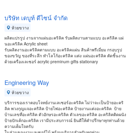
บริษัท เดบูท์ ดีไซน์ จำกัด
ห้วยขวาง
ผลิตแปรรูป งานจากแผ่นอะคริลิค รับผลิตงานตามแบบ อะคริลิค แผ่
นอะคริลิค Acrylic sheet
รับผลิตงานอะคริลิคตามแบบ อะคริลิคแผ่น สินค้าพรีเมี่ยม กรอบรูป
ของขวัญ ของที่ระลึก ทำโลโก้อะคริลิค แต่ง แผ่นอะคริลิค ตัดชิ้นงาน
ด้วยเครื่องเลเซอร์ acrylic preminum gifts stationary
Engineering Way
ห้วยขวาง
บริการของเราตอบโจทย์งานเลเซอร์อะคริลิค ไม่ว่าจะเป็นป้ายอะคริ
ลิค พวงกุญแจอะคริลิค ป้ายไฟอะคริลิค ป้ายงานแต่งอะคริลิค ป้าย
บ้านเลขที่อะคริลิค ตัวอักษรอะคริลิค ตัวเลขอะคริลิค อะคริลิคติดผนัง
ป้ายปักเค้กอะคริลิค เรามีประสบการณ์ ยินดีให้คำปรึกษาทุกท่านด้วย
ความเต็มใจครับ
ในส่วนของงานเลเซอร์ไม้ พร้อมบริการสำหรับทุกท่าน…