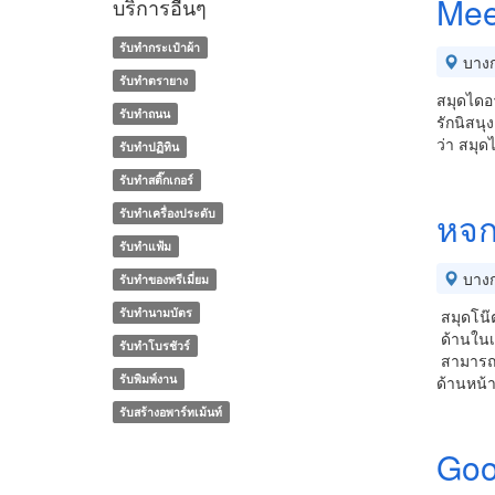
Mee
บริการอื่นๆ
รับทำกระเป๋าผ้า
บางก
รับทำตรายาง
สมุดไดอา
รับทำถนน
รักนิสนุ
ว่า สมุด
รับทำปฏิทิน
รับทำสติ๊กเกอร์
รับทำเครื่องประดับ
หจก
รับทำแฟ้ม
บางก
รับทําของพรีเมี่ยม
รับทํานามบัตร
สมุดโน๊
ด้านในเ
รับทําโบรชัวร์
สามารถเ
รับพิมพ์งาน
ด้านหน้า
รับสร้างอพาร์ทเม้นท์
Goo