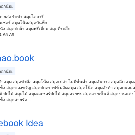
อกน้อย
ขายส่ง รับทำ สมุดไดอารี่
เซอร์ สมุดโน๊ตสมุดบันทึก
ัง สมุดปกผ้า สมุดพรีเมี่ยม สมุดที่ระลึก
4 A5 A6
nao.book
อกน้อย
ทำสมุด สมุดทำมือ สมุดโน๊ต สมุดเปล่า ไม่มีขั้นต่ำ สมุดสันกาว สมุดฉีก สมุ
ข็ง สมุดของขวัญ สมุดปกคราฟท์ ผลิตสมุด สมุดโน๊ต สมุดสั่งทำ สมุดถนอม
้ ปกไม้ สมุดไม้ สมุดเลเซอร์ปกไม้ สมุดอวยพร สมุดลายเซ็นต์ สมุดงานแต่ง ไ
ข็ง สมุดสายรัด…
ebook Idea