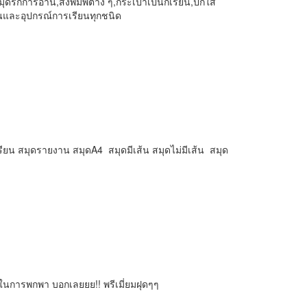
ักการอ่าน,สิ่งพิมพ์ต่าง ๆ,กระเป๋าเป้นักเรียน,ปกใส่
ยนและอุปกรณ์การเรียนทุกชนิด
รียน สมุดรายงาน สมุดA4 สมุดมีเส้น สมุดไม่มีเส้น สมุด
วกในการพกพา บอกเลยยย!! พรีเมี่ยมฝุดๆๆ