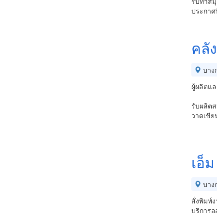
รับทำสมุ
ประกาศน
คลัง
บางก
ผู้ผลิตแ
รับผลิตส
วาดเขียน
เอ็ม
บางก
สั่งพิมพ
บริการออ