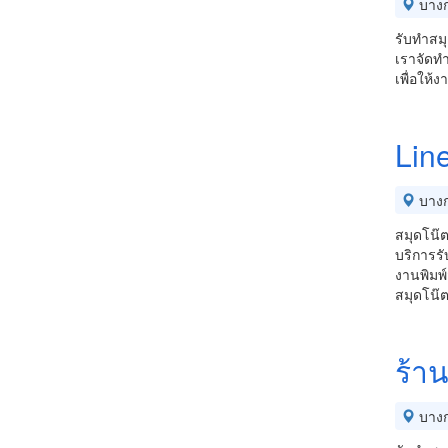
บางก
รับทำสมุ
เราจัดทำ
เพื่อให้
Lin
บางก
สมุดโน๊ต
บริการรั
งานพิมพ
สมุดโน๊ต
ร้า
บางก