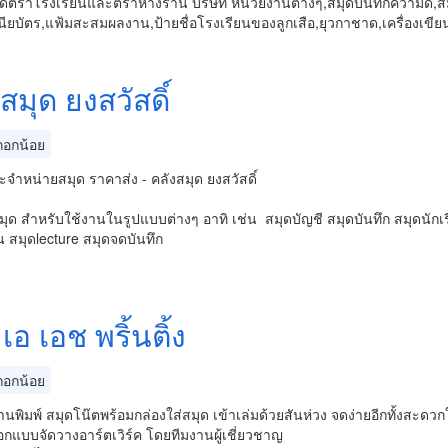
ดตราโรงเรียนและตราห้างร้าน บริษัท หน่วยงานต่างๆ,สมุดบันทึกความดี,สมุดร
ียบัตร,แฟ้มสะสมผลงาน,ป้ายชื่อโรงเรียนของลูกเสือ,ยุวกาชาด,เครื่องเขี
สมุด ยงสวัสดิ์
อกน้อย
ละจำหน่ายสมุด ราคาส่ง - คลังสมุด ยงสวัสดิ์
มุด สำหรับใช้งานในรูปแบบต่างๆ อาทิ เช่น สมุดบัญชี สมุดบันทึก สมุดนักเ
 สมุดlecture สมุดจดบันทึก
 เอ เอช พริ้นติ้ง
อกน้อย
์งานพิมพ์ สมุดโน๊ตพร้อมกล่องใส่สมุด เข้าเล่มด้วยสันห่วง จดง่ายอีกทั้งสะด
กแบบจัดวางอาร์ตเวิร์ค โดยทีมงานผู้เชี่ยวชาญ