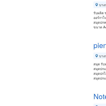
บางก
รับผลิต 
ออร์กาไน
สมุดปกหน
ขนาด A
pie
บางก
สมุด รับ
สมุดปกแ
สมุดปกไม
สมุดปกแ
Not