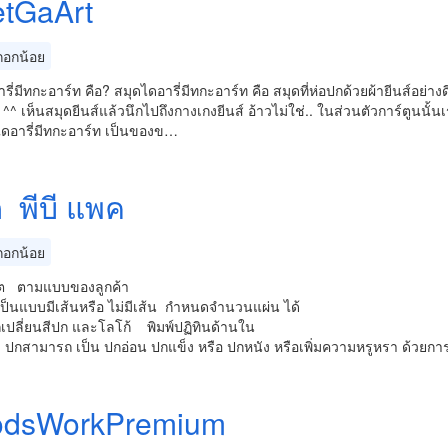
tGaArt
อกน้อย
รี่มีทกะอาร์ท คือ? สมุดไดอารี่มีทกะอาร์ท คือ สมุดที่ห่อปกด้วยผ้ายีนส์อย
ง ^^ เห็นสมุดยีนส์แล้วนึกไปถึงกางเกงยีนส์ อ้าวไม่ใช่.. ในส่วนตัวการ์ตูน
ไดอารี่มีทกะอาร์ท เป็นของข…
 พีบี แพค
อกน้อย
ต ตามแบบของลูกค้า
ป็นแบบมีเส้นหรือ ไม่มีเส้น กำหนดจำนวนแผ่น ได้
ปลี่ยนสีปก และโลโก้ พิมพ์ปฏิทินด้านใน
 ปกสามารถ เป็น ปกอ่อน ปกแข็ง หรือ ปกหนัง หรือเพิ่มความหรูหรา ด้วยกา
dsWorkPremium