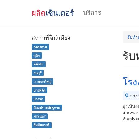
ผลิต
เซ็นเตอร์
บริการ
สถานที่ใกล้เคียง
รับทำ
คลองสาน
รับ
ดุสิต
ตลิ่งชัน
ธนบุรี
โรง
บางกอกใหญ่
บางพลัด
บางก
บางรัก
มุ่งเน้น
ป้อมปราบศัตรูพ่าย
ส่วนของ
พระนคร
ด้วยประส
สัมพันธวงศ์