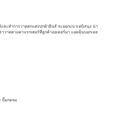
่างดีและทำการวาดตกแต่งปกผ้ายีนส์ จะออกแนวเท่นิสนุง น่า
นั้นเราวาดตามคาแรกเตอร์ที่ลูกค้าออเดอร์มา แอดมินบอกเลย
ร ปั๊มกดจม