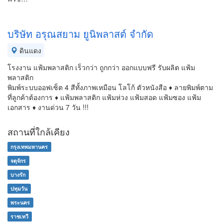
บริษัท อรุณสยาม ยูนิพลาสต์ จำกัด
ดินแดง
โรงงาน แฟ้มพลาสติก เร็วกว่า ถูกกว่า ออกแบบฟรี รับผลิต แฟ้ม
พลาสติก
พิมพ์ระบบออฟเซ็ต 4 สีทั้งภาพเหมือน โลโก้ ตัวหนังสือ ♦ ลายพิมพ์ตาม
ที่ลูกค้าต้องการ ♦ แฟ้มพลาสติก แฟ้มห่วง แฟ้มสอด แฟ้มซอง แฟ้ม
เอกสาร ♦ งานด่วน 7 วัน !!!
สถานที่ใกล้เคียง
กรุงเทพมหานคร
จตุจักร
บางรัก
ปทุมวัน
พระนคร
ราชเทวี