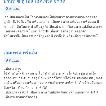
บริษัท ซี ทู เอส เอ็คเพรส จำกัด
ดินแดง
เราเป็นผู้ผลิตแฟ้ม โรงงานผลิตแฟ้มเอกสาร ตามความต้องการของ
ลูกค้า ซึ่งในปัจจุบัน แฟ้มเอกสาร แฟ้มกระดาษ แฟ้มห่วง แฟ้มสอด มี
ความจำเป็นในการดำเนินธุรกิจเป็นอย่างมาก ไม่เฉพาะแต่เก็บเอกสาร
แต่หากจะต้องทำเป็นเล่ม Profile เพื่อเสนอขายงานต่อลูกค้า
ดังนั้นเราจึงเห็นความสำคัญเหล่านี้ เราจึงรับผลิตแฟ้มทุกชนิดภายใ…
เอ็มเพรส พริ้นติ้ง
ดินแดง
แฟ้มเอกสาร
ใช้สำหรับใส่ตัวจดหมาย โบว์ชัวร์ หรือเอกสารในที่ประชุม ด้านใน
อาจจะเพิ่มกระเป๋าบรรจุ ซ้าย - ขวาก็ได้พิมพ์ได้ทั้งระบบออฟเซท , ซิลค์
สกรีน หรืออาจจะเพิ่มความสวยงามด้วยการเคลือบ U.V. หรือเคลือบลา
มิเนทใส - ด้าน ก็สามารถทำได้
แฟ้มเอกสาร พิมพ์แฟ้มกระดาษ รับพิมพ์แฟ้มกระดาษทุกขนาด 1-4 สี
แฟ้มกระดาษอาร์ตการ์ด…