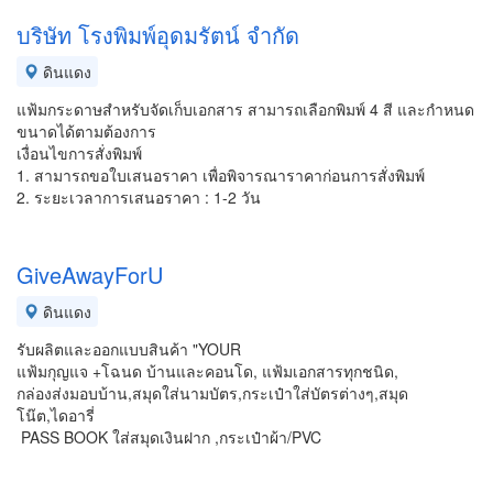
บริษัท โรงพิมพ์อุดมรัตน์ จำกัด
ดินแดง
แฟ้มกระดาษสำหรับจัดเก็บเอกสาร สามารถเลือกพิมพ์ 4 สี และกำหนด
ขนาดได้ตามต้องการ
เงื่อนไขการสั่งพิมพ์
1. สามารถขอใบเสนอราคา เพื่อพิจารณาราคาก่อนการสั่งพิมพ์
2. ระยะเวลาการเสนอราคา : 1-2 วัน
GiveAwayForU
ดินแดง
รับผลิตและออกแบบสินค้า "YOUR
แฟ้มกุญแจ +โฉนด บ้านและคอนโด, แฟ้มเอกสารทุกชนิด,
กล่องส่งมอบบ้าน,สมุดใส่นามบัตร,กระเป๋าใส่บัตรต่างๆ,สมุด
โน๊ต,ไดอารี่
PASS BOOK ใส่สมุดเงินฝาก ,กระเป๋าผ้า/PVC