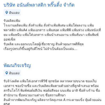
บริษัท อนันต์พลาสติก พริ๊นติ้ง จำกัด
ดินแดง
รับผลิตแฟ้ม
โรงงานผลิตแฟ้ม สั่งทำแฟ้ม สั่งทำแฟ้มพิเศษ แฟ้มใส่ผลงาน แฟ้ม
พลาสติก แฟ้มA4 แฟ้มเอกสาร แฟ้มสอด แฟ้มพีพี แฟ้มห่วง แฟ้มหนังเที่
ยม แฟ้มหนีบ แฟ้มใส่เอกสาร แฟ้มนำเสนองาน แฟ้มสัมนา แฟ้มพิมพ์
ออฟเซ็ท
รับผลิต และออกแบบโดยผู้เชี่ยวชาญ สินค้าคุณภาพดีที่สุด
เรื่องรูปทรงก็ขึ้นอยู่กับดีไซน์ ไม่จำเป็นต้องเป็นแผ่น…
พัฒนกิจเจริญ
ดินแดง
รับจ้า่งผลิต แฟ้มใส่เอกสารพีวีซี ทุกชนิด หลากหลายขนาด ซองเก็บ
เอกสาร ซองป้ายชื่อ และรับผลิตแฟ้มตามตัวอย่างที่ลูกค้าเสนอ พร้อม
สกรีนโลโก้ พิมพ์ฟอด์ยสีเงิน ฟอด์ยสีทอง บนแฟ้ม อาทิ ชื่อห้างร้าน ชื่อ
สำนักงาน ชื่อหน่วยงานต่างๆ ชื่อสถานศึกษา
สินค้าจากพัฒนกิจเจริญ ผลิตจากวัสดุเกรด A กระดาษแข็ง หุ้มด้วยแผ่น
พีวีซี…