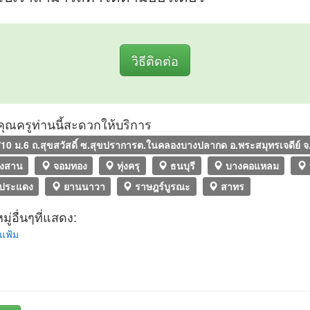
วิธีติดต่อ
ที่คุณครูท่านนี้สะดวกให้บริการ
10 ม.6 ถ.สุขสวัสดิ์ ซ.สุขปราการต.ในคลองบางปลากด อ.พระสมุทรเจดีย์ 
งสาน
จอมทอง
ทุ่งครุ
ธนบุรี
บางคอแหลม
ประแดง
ยานนาวา
ราษฎร์บูรณะ
สาทร
ู่อื่นๆที่แสดง:
แฟ้ม