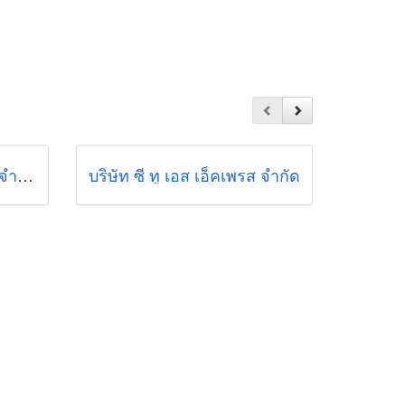
บริษัท คอนวอย โปรดักซ์ จำกัด
บริษัท ซี ทู เอส เอ็คเพรส จำกัด