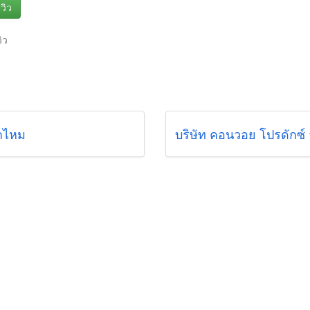
วิว
วิว
าไหม