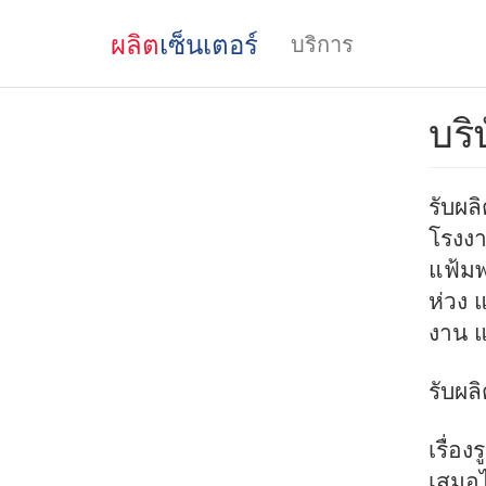
ผลิต
เซ็นเตอร์
บริการ
บริ
รับผล
โรงงา
แฟ้มพ
ห่วง 
งาน แ
รับผล
เรื่อง
เสมอ