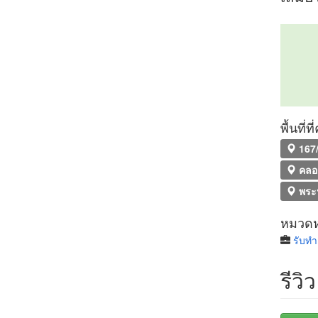
พื้นที่
167/
คลอ
พระ
หมวดหม
รับทำ
รีวิว