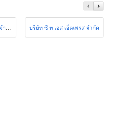
บริษัท คอนวอย โปรดักซ์ จำกัด
บริษัท ซี ทู เอส เอ็คเพรส จำกัด