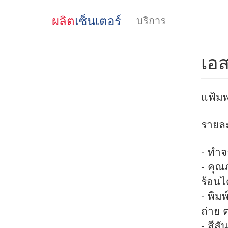
ผลิต
เซ็นเตอร์
บริการ
เอส
แฟ้ม
รายละ
- ทำจ
- คุณ
ร้อนได
- พิม
ถ่าย 
- สีส