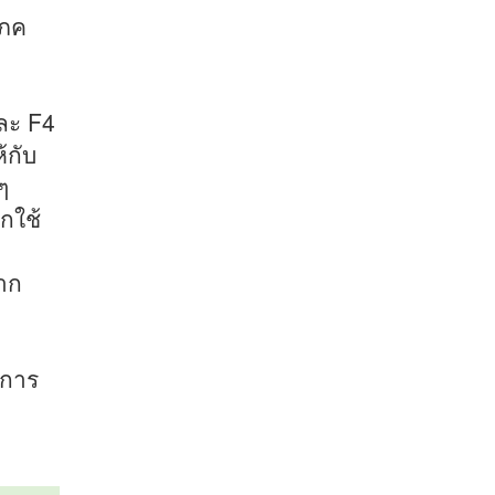
โภค
ละ F4
้กับ
ๆ
อกใช้
าก
งการ