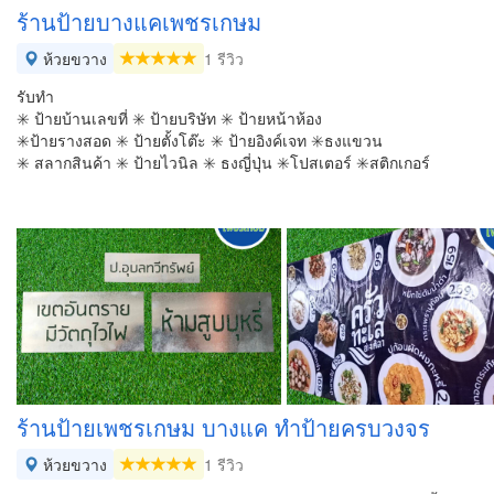
ร้านป้ายบางแคเพชรเกษม
ห้วยขวาง
1 รีวิว
รับทำ
✳️ ป้ายบ้านเลขที่ ✳️ ป้ายบริษัท ✳️ ป้ายหน้าห้อง
✳️ป้ายรางสอด ✳️ ป้ายตั้งโต๊ะ ✳️ ป้ายอิงค์เจท ✳️ธงแขวน
✳️ สลากสินค้า ✳️ ป้ายไวนิล ✳️ ธงญี่ปุ่น ✳️โปสเตอร์ ✳️สติกเกอร์
ร้านป้ายเพชรเกษม บางแค ทำป้ายครบวงจร
ห้วยขวาง
1 รีวิว