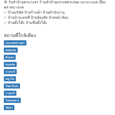
🎯 รับทำป้ายครบวงจร ร้านทำป้ายแถวเพชรเกษม แถวบางแค เยื้อง
ตลาดบางแค
✅ ป้ายบริษัท ป้ายร้านค้า ป้ายสำนักงาน
✅ ป้ายบ้านเลขที่ ป้ายห้องพัก ป้ายหน้าห้อง
✅ ป้ายตั้งโต๊ะ ป้ายชื่อตั้งโต๊ะ
สถานที่ใกล้เคียง
กรุงเทพมหานคร
คลองเตย
ดินแดง
ทองหล่อ
บางกะปิ
พญาไท
รัชดาภิเษก
ราชเทวี
วังทองหลาง
วัฒนา