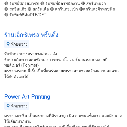
🔴 รับพิม์บัตรสมาชิก 🔴 รับพิมพ์บัตรพนักงาน 🔴 สกรีนหมวก
🔴 สกรีนแก้ว 🔴 สกรีนเสือ 🔴 สกรีนกระเป๋า 🔴สกรีนลงผ้าทุกชนิด
🔴 รับพิมพ์ฟิล์มDTF/DFT
ร้านเอ็กซ์เพรส พริ้นติ้ง
ห้วยขวาง
รับทำตรายางตรายางด่วน - ส่ง
รับประกันความคมชัดของการครอสโอเวอร์นานหลายหลายปี
พอลิเมอร์ (Polymer)
ตรายางระบบนี้เริ่มเป็นที่แพร่หลายเพราะสามารถสร้างความสะดวก
ให้กับตัวเองได้
Power Art Printing
ห้วยขวาง
ตรายางเรซิ่น เป็นตรายางที่มีราคาถูก มีความทนแข็งแรง และมีขนาด
ให้เลือกมากมาย
สามารถเลือกขนาดไซต์ วงกลม วงรี สี่เหลี่ยม ตามที่ต้องการได้