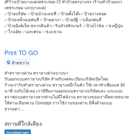
🌈ร้านป้ายบางแคเพชรเกษม 💥 ทำป้ายครบวงจร (ร้านทำป้ายแถว
เพชรเกษม แถวบางแค)
✅ป้ายบริษัท ✅ป้ายบ้านเลขที่ ✅ป้ายตั้งโต๊ะ✅ป้ายรางสอด
✅ป้ายเหล็กฉลุพ่นสี ✅ป้ายคาถา ✅ป้ายอัฐิ ✅บล็อกพ่นสี
✅ป้ายอิงค์เจ็ท สลากสินค้า✅รับทำสติกเกอร์ ✅ป้ายไวนิล ✅ธงญี่ปุ่น
✅โรลอัพ ✅เอกเฟรม ✅ธงแขวน
Print TO GO
ห้วยขวาง
ทำตรายางด่วน ตรายางด่วนบางนา
รับออกแบบตรายางบริษัท สำหรับจดทะเบียนบริษัทเปิดใหม่
ร้านเรารับทำตรายางด่วน ตรายางหมึกในตัว ใช้เวลาทำเพียงแค่ 30
นาที รอรับได้เลย เรามีทีมงานออกแบบตรายางบริษัทและ แกะแบบ
ดราฟแบบตรายางหากท่านไม่มีไฟล์งาน ตรายางของเรามีหลายขนาด
ให้ท่านเลือกตาม Concept การใช้งานของท่าน มีทั้งด้ามแบบ
ธรรมดา…
สถานที่ใกล้เคียง
กรุงเทพมหานคร