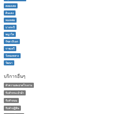
คลองเตย
ดินแดง
ทองหล่อ
บางกะปิ
พญาไท
รัชดาภิเษก
ราชเทวี
วังทองหลาง
วัฒนา
บริการอื่นๆ
ทำความสะอาดโรงงาน
รับทำกระเป๋าผ้า
รับทำถนน
รับทำปฏิทิน