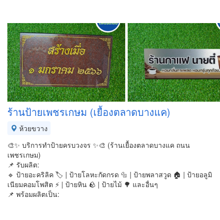
ร้านป้ายเพชรเกษม (เยื้องตลาดบางแค)
ห้วยขวาง
🎨✨ บริการทำป้ายครบวงจร ✨🎨 (ร้านเยื้องตลาดบางแค ถนน
เพชรเกษม)
📌 รับผลิต:
🔹 ป้ายอะคริลิค 🏷️ | ป้ายโลหะกัดกรด 🔩 | ป้ายพลาสวูด 🏠 | ป้ายอลูมิ
เนียมคอมโพสิต ⚡ | ป้ายหิน 🪨 | ป้ายไม้ 🌳 และอื่นๆ
📌 พร้อมผลิตเป็น: