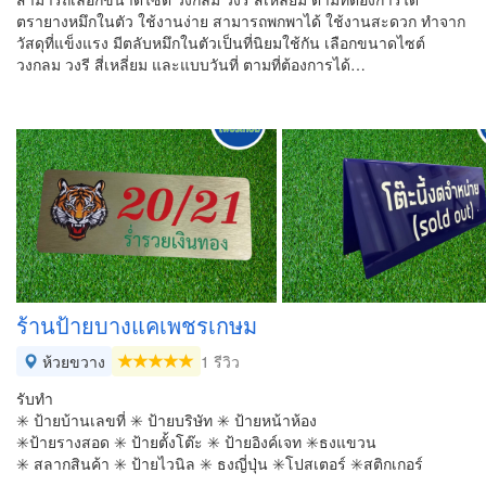
ตรายางหมึกในตัว ใช้งานง่าย สามารถพกพาได้ ใช้งานสะดวก ทำจาก
วัสดุที่แข็งแรง มีตลับหมึกในตัวเป็นที่นิยมใช้กัน เลือกขนาดไซต์
วงกลม วงรี สี่เหลี่ยม และแบบวันที่ ตามที่ต้องการได้…
ร้านป้ายบางแคเพชรเกษม
ห้วยขวาง
1 รีวิว
รับทำ
✳️ ป้ายบ้านเลขที่ ✳️ ป้ายบริษัท ✳️ ป้ายหน้าห้อง
✳️ป้ายรางสอด ✳️ ป้ายตั้งโต๊ะ ✳️ ป้ายอิงค์เจท ✳️ธงแขวน
✳️ สลากสินค้า ✳️ ป้ายไวนิล ✳️ ธงญี่ปุ่น ✳️โปสเตอร์ ✳️สติกเกอร์