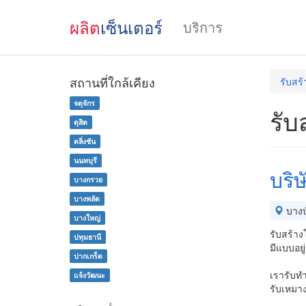
ผลิต
เซ็นเตอร์
บริการ
สถานที่ใกล้เคียง
รับสร
จตุจักร
รับ
ดุสิต
ตลิ่งชัน
นนทบุรี
บริษ
บางกรวย
บางพลัด
บางบ
บางใหญ่
รับสร้า
ปทุมธานี
มีแบบอยู
ปากเกร็ด
เรารับทำ
แจ้งวัฒนะ
รับเหม