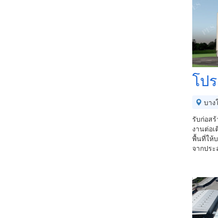
โปร 
บางใ
รับก่อส
งานต่อเต
พื้นที่ใ
จากประส