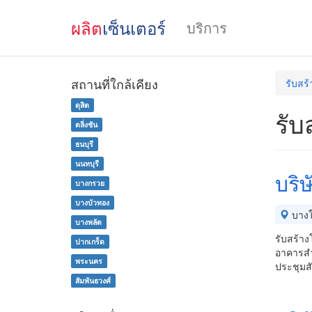
ผลิต
เซ็นเตอร์
บริการ
สถานที่ใกล้เคียง
รับสร
ดุสิต
รับ
ตลิ่งชัน
ธนบุรี
นนทบุรี
บริ
บางกรวย
บางบัวทอง
บางใ
บางพลัด
รับสร้า
ปากเกร็ด
อาคารสำ
พระนคร
ประชุมส
สัมพันธวงศ์