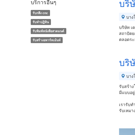
บริ
บริการอื่นๆ
รับกลึง cnc
บางใ
รับทำปฏิทิน
บริษัท เ
รับพิมพ์หนังสือสวดมนต์
สถาปัตย
ตลอดระย
รับสร้างอพาร์ทเม้นท์
บริษ
บางใ
รับสร้า
มีแบบอยู
เรารับทำ
รับเหม