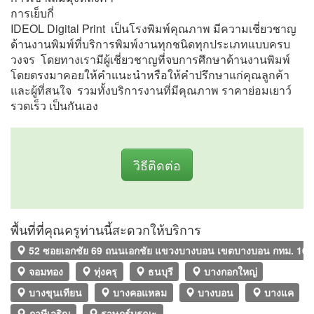
การเย็บกี่
IDEOL Digital Print เป็นโรงพิมพ์คุณภาพ มีความเชี่ยวชาญ
ด้านงานพิมพ์ที่บริการพิมพ์งานทุกชนิดทุกประเภทแบบครบ
วงจร โดยทางเรามีผู้เชี่ยวชาญที่จบการศึกษาด้านงานพิมพ์
โดยตรงมาคอยให้คำแนะนำหรือให้คำปรึกษาแก่คุณลูกค้า
และผู้ที่สนใจ รวมทั้งบริการงานที่มีคุณภาพ ราคาย่อมเยาว์
รวดเร็ว เป็นกันเอง
วิธีติดต่อ
พื้นที่ที่คุณครูท่านนี้สะดวกให้บริการ
52 ซอยเอกชัย 69 ถนนเอกชัย แขวงบางบอน เขตบางบอน กทม. 10
จอมทอง
ทุ่งครุ
ธนบุรี
บางกอกใหญ่
บางขุนเทียน
บางคอแหลม
บางบอน
บางแค
ภาษีเจริญ
ราษฎร์บูรณะ