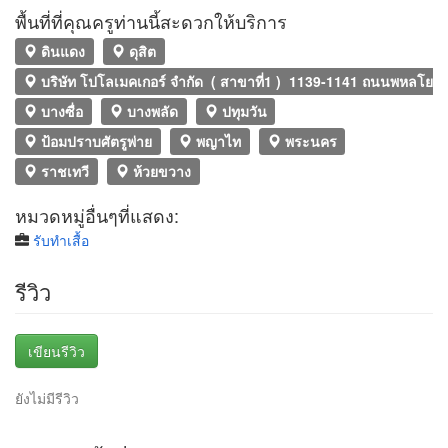
พื้นที่ที่คุณครูท่านนี้สะดวกให้บริการ
ดินแดง
ดุสิต
บริษัท โปโลเมคเกอร์ จำกัด ( สาขาที่1 ) 1139-1141 ถนนพหลโ
บางซื่อ
บางพลัด
ปทุมวัน
ป้อมปราบศัตรูพ่าย
พญาไท
พระนคร
ราชเทวี
ห้วยขวาง
หมวดหมู่อื่นๆที่แสดง:
รับทำเสื้อ
รีวิว
เขียนรีวิว
ยังไม่มีรีวิว