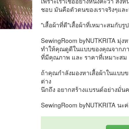
เพราะเราเชื่ออย่างหนึ่งค่ะว่า สิ่
ชอบ มันคือตัวตนของเราจริงๆและม
"เสื้อผ้าที่ดี"เสื้อผ้าที่เหมาะสมกั
SewingRoom byNUTKRITA มุ่งหวังว่
ทำให้คุณดูดีในแบบของคุณจากภายน
ที่มีคุณภาพ และ ราคาที่เหมาะสม
ถ้าคุณกำลังมองหาเสื้อผ้าในแบบข
ต่าง
นึกถึง อยากสร้างแบรนด์อย่างมั่น
SewingRoom byNUTKRITA นะค่ะ เ