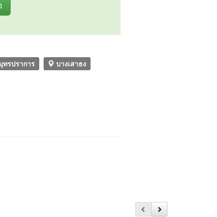
อ
มุทรปราการ
บางเสาธง