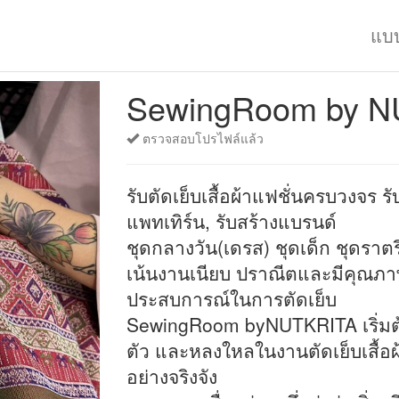
แบ
SewingRoom by N
ตรวจสอบโปรไฟล์แล้ว
รับตัดเย็บเสื้อผ้าแฟชั่นครบวงจร รับต
แพทเทิร์น, รับสร้างแบรนด์
ชุดกลางวัน(เดรส) ชุดเด็ก ชุดราตร
เน้นงานเนียบ ปราณีตและมีคุณภาพค
ประสบการณ์ในการตัดเย็บ
SewingRoom byNUTKRITA เริ่มต้
ตัว และหลงใหลในงานตัดเย็บเสื้อ
อย่างจริงจัง