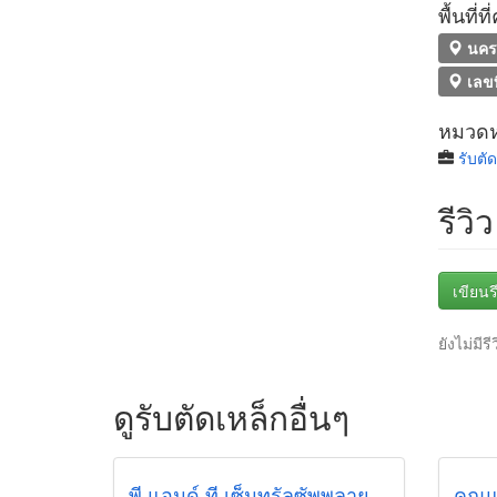
พื้นที่
นครช
เลขท
หมวดหม
รับตั
รีวิว
เขียนรี
ยังไม่มีรี
ดูรับตัดเหล็กอื่นๆ
พี แอนด์ ที เซ็นทรัลซัพพลาย
คุณ