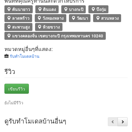
พื้นที่ที่คุณครูท่านนี้สะดวกให้บริการ
คันนายาว
ดินแดง
บางกะปิ
บึงกุ่ม
ลาดพร้าว
วังทองหลาง
วัฒนา
สวนหลวง
สะพานสูง
ห้วยขวาง
แขวงคลองจั่น เขตบางกะปิ กรุงเทพมหานคร 10240
หมวดหมู่อื่นๆที่แสดง:
รับทําโมเดลบ้าน
รีวิว
เขียนรีวิว
ยังไม่มีรีวิว
ดูรับทําโมเดลบ้านอื่นๆ