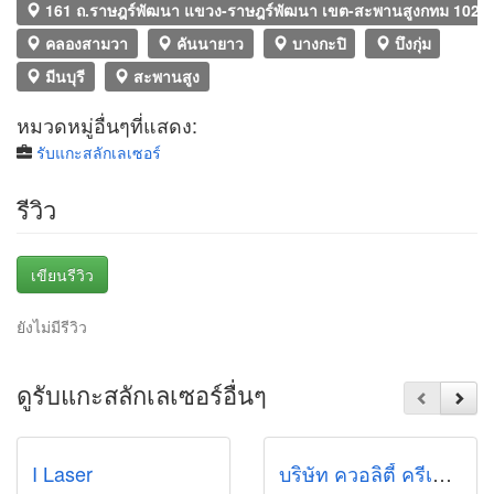
161 ถ.ราษฎร์พัฒนา แขวง-ราษฎร์พัฒนา เขต-สะพานสูงกทม 1024
คลองสามวา
คันนายาว
บางกะปิ
บึงกุ่ม
มีนบุรี
สะพานสูง
หมวดหมู่อื่นๆที่แสดง:
รับแกะสลักเลเซอร์
รีวิว
เขียนรีวิว
ยังไม่มีรีวิว
ดูรับแกะสลักเลเซอร์อื่นๆ
I Laser
บริษัท ควอลิตี้ ครีเอชั่น จำกัด